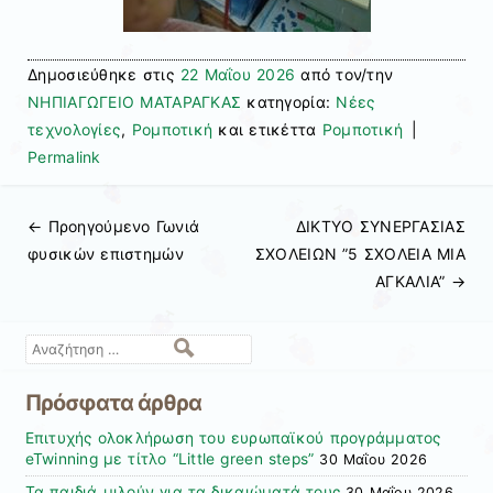
Δημοσιεύθηκε στις
22 Μαΐου 2026
από τον/την
ΝΗΠΙΑΓΩΓΕΙΟ ΜΑΤΑΡΑΓΚΑΣ
κατηγορία:
Νέες
τεχνολογίες
,
Ρομποτική
και ετικέττα
Ρομποτική
|
Permalink
← Προηγούμενo
Γωνιά
ΔΙΚΤΥΟ ΣΥΝΕΡΓΑΣΙΑΣ
Πλοήγηση άρθρων
φυσικών επιστημών
ΣΧΟΛΕΙΩΝ ”5 ΣΧΟΛΕΙΑ ΜΙΑ
ΑΓΚΑΛΙΑ”
→
Αναζήτηση
Πρόσφατα άρθρα
Επιτυχής ολοκλήρωση του ευρωπαϊκού προγράμματος
eTwinning με τίτλο “Little green steps”
30 Μαΐου 2026
Τα παιδιά μιλούν για τα δικαιώματά τους
30 Μαΐου 2026