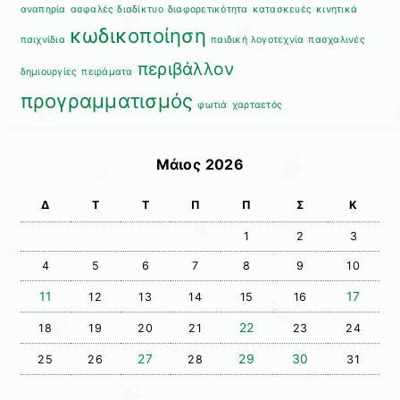
αναπηρία
ασφαλές διαδίκτυο
διαφορετικότητα
κατασκευές
κινητικά
κωδικοποίηση
παιχνίδια
παιδική λογοτεχνία
πασχαλινές
περιβάλλον
δημιουργίες
πειράματα
προγραμματισμός
φωτιά
χαρταετός
Μάιος 2026
Δ
Τ
Τ
Π
Π
Σ
Κ
1
2
3
4
5
6
7
8
9
10
11
17
12
13
14
15
16
22
18
19
20
21
23
24
27
29
30
25
26
28
31