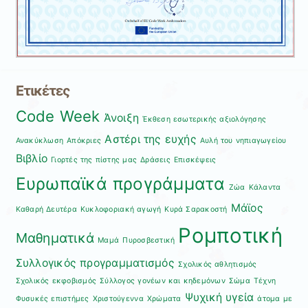
Ετικέτες
Code Week
Άνοιξη
Έκθεση εσωτερικής αξιολόγησης
Αστέρι της ευχής
Ανακύκλωση
Απόκριες
Αυλή του νηπιαγωγείου
Βιβλίο
Γιορτές της πίστης μας
Δράσεις
Επισκέψεις
Ευρωπαϊκά προγράμματα
Ζώα
Κάλαντα
Μάϊος
Καθαρή Δευτέρα
Κυκλοφοριακή αγωγή
Κυρά Σαρακοστή
Ρομποτική
Μαθηματικά
Μαμά
Πυροσβεστική
Συλλογικός προγραμματισμός
Σχολικός αθλητισμός
Σχολικός εκφοβισμός
Σύλλογος γονέων και κηδεμόνων
Σώμα
Τέχνη
Ψυχική υγεία
Φυσυκές επιστήμες
Χριστούγεννα
Χρώματα
άτομα με