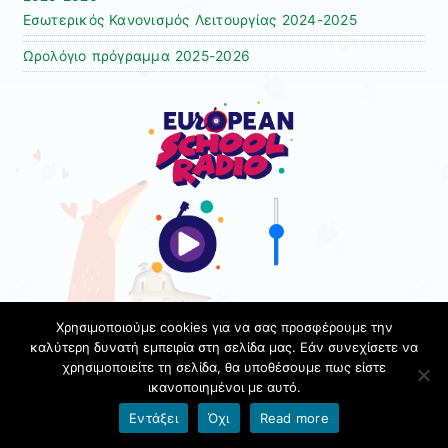
Εσωτερικός Κανονισμός Λειτουργίας 2024-2025
Ωρολόγιο πρόγραμμα 2025-2026
Χρησιμοποιούμε cookies για να σας προσφέρουμε την
καλύτερη δυνατή εμπειρία στη σελίδα μας. Εάν συνεχίσετε να
χρησιμοποιείτε τη σελίδα, θα υποθέσουμε πως είστε
ικανοποιημένοι με αυτό.
Όροι χρήσης blogs.sch.gr
|
Δήλωση προσβασιμότητας
Εντάξει
Όχι
Read more