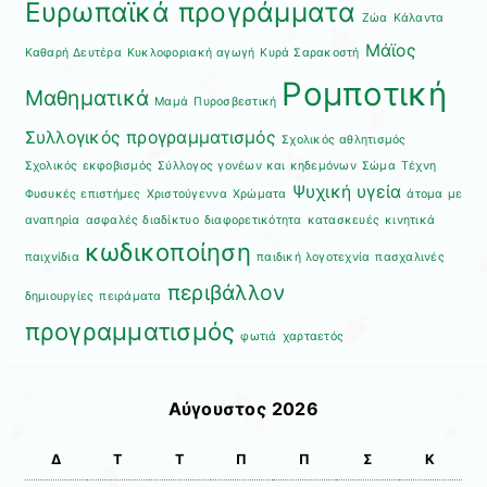
Ευρωπαϊκά προγράμματα
Ζώα
Κάλαντα
Μάϊος
Καθαρή Δευτέρα
Κυκλοφοριακή αγωγή
Κυρά Σαρακοστή
Ρομποτική
Μαθηματικά
Μαμά
Πυροσβεστική
Συλλογικός προγραμματισμός
Σχολικός αθλητισμός
Σχολικός εκφοβισμός
Σύλλογος γονέων και κηδεμόνων
Σώμα
Τέχνη
Ψυχική υγεία
Φυσυκές επιστήμες
Χριστούγεννα
Χρώματα
άτομα με
αναπηρία
ασφαλές διαδίκτυο
διαφορετικότητα
κατασκευές
κινητικά
κωδικοποίηση
παιχνίδια
παιδική λογοτεχνία
πασχαλινές
περιβάλλον
δημιουργίες
πειράματα
προγραμματισμός
φωτιά
χαρταετός
Αύγουστος 2026
Δ
Τ
Τ
Π
Π
Σ
Κ