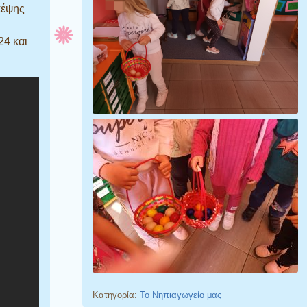
κέψης
24 και
Κατηγορία:
Το Νηπιαγωγείο μας