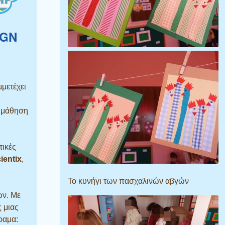
IGN
μετέχει
η μάθηση
ικές
ientix
,
Το κυνήγι των πασχαλινών αβγών
ών. Με
ς μιας
ραμα: