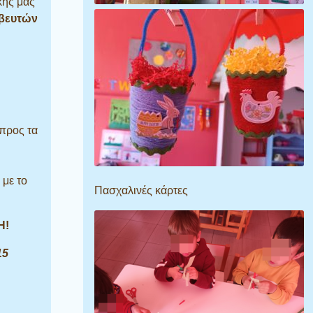
κής μας
βευτών
προς τα
 με το
Πασχαλινές κάρτες
Η!
15