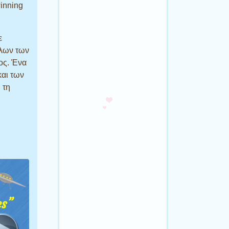
inning
ε
όλων των
ος. Ένα
και των
 τη