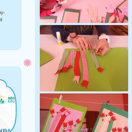
by-
ml