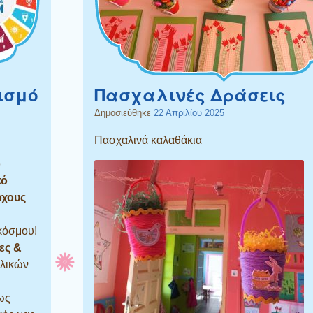
ισμό
Πασχαλινές Δράσεις
Δημοσιεύθηκε
22 Απριλίου 2025
Πασχαλινά καλαθάκια
o
κό
όχους
κόσμου!
ες &
ολικών
 ως