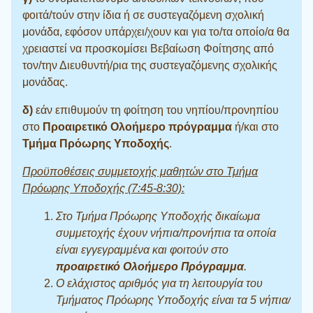
φοιτά/τούν στην ίδια ή σε συστεγαζόμενη σχολική
μονάδα, εφόσον υπάρχει/χουν και για το/τα οποίο/α θα
χρειαστεί να προσκομίσει Βεβαίωση Φοίτησης από
τον/την Διευθυντή/ρια της συστεγαζόμενης σχολικής
μονάδας.
δ)
εάν επιθυμούν τη φοίτηση του νηπίου/προνηπίου
στο
Προαιρετικό Ολοήμερο
πρόγραμμα
ή/και στο
Τμήμα Πρόωρης Υποδοχής
.
Προϋποθέσεις συμμετοχής μαθητών στο Τμήμα
Πρόωρης Υποδοχής (7:45-8:30):
Στο Τμήμα Πρόωρης Υποδοχής δικαίωμα
συμμετοχής έχουν νήπια/προνήπια τα οποία
είναι εγγεγραμμένα και φοιτούν στο
προαιρετικό Ολοήμερο Πρόγραμμα
.
Ο ελάχιστος αριθμός για τη λειτουργία του
Τμήματος Πρόωρης Υποδοχής είναι τα 5 νήπια/