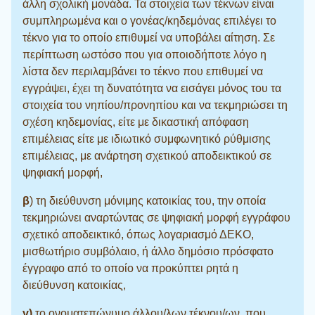
άλλη σχολική μονάδα. Τα στοιχεία των τέκνων είναι
συμπληρωμένα και ο γονέας/κηδεμόνας επιλέγει το
τέκνο για το οποίο επιθυμεί να υποβάλει αίτηση. Σε
περίπτωση ωστόσο που για οποιοδήποτε λόγο η
λίστα δεν περιλαμβάνει το τέκνο που επιθυμεί να
εγγράψει, έχει τη δυνατότητα να εισάγει μόνος του τα
στοιχεία του νηπίου/προνηπίου και να τεκμηριώσει τη
σχέση κηδεμονίας, είτε με δικαστική απόφαση
επιμέλειας είτε με ιδιωτικό συμφωνητικό ρύθμισης
επιμέλειας, με ανάρτηση σχετικού αποδεικτικού σε
ψηφιακή μορφή,
β
) τη διεύθυνση μόνιμης κατοικίας του, την οποία
τεκμηριώνει αναρτώντας σε ψηφιακή μορφή εγγράφου
σχετικό αποδεικτικό, όπως λογαριασμό ΔΕΚΟ,
μισθωτήριο συμβόλαιο, ή άλλο δημόσιο πρόσφατο
έγγραφο από το οποίο να προκύπτει ρητά η
διεύθυνση κατοικίας,
γ)
το ονοματεπώνυμο άλλου/λων τέκνου/ων, που