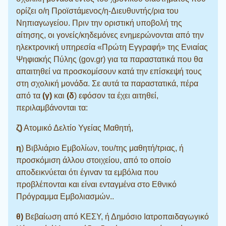
ορίζει ο/η Προϊστάμενος/η-Διευθυντής/ρια του
Νηπιαγωγείου. Πριν την οριστική υποβολή της
αίτησης, οι γονείς/κηδεμόνες ενημερώνονται από την
ηλεκτρονική υπηρεσία «Πρώτη Εγγραφή» της Ενιαίας
Ψηφιακής Πύλης (gov.gr) για τα παραστατικά που θα
απαιτηθεί να προσκομίσουν κατά την επίσκεψή τους
στη σχολική μονάδα. Σε αυτά τα παραστατικά, πέρα
από τα
(γ)
και
(δ
) εφόσον τα έχει αιτηθεί,
περιλαμβάνονται τα:
ζ)
Ατομικό Δελτίο Υγείας Μαθητή,
η
) Βιβλιάριο Εμβολίων, του/της μαθητή/τριας, ή
προσκόμιση άλλου στοιχείου, από το οποίο
αποδεικνύεται ότι έγιναν τα εμβόλια που
προβλέπονται και είναι ενταγμένα στο Εθνικό
Πρόγραμμα Εμβολιασμών..
θ)
Βεβαίωση από ΚΕΣΥ, ή Δημόσιο Ιατροπαιδαγωγικό