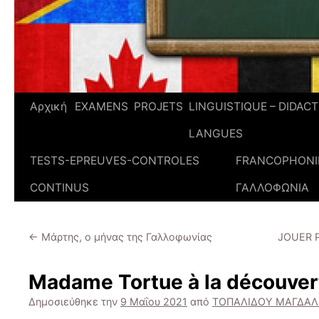
Αρχική
EXAMENS
PROJETS
LINGUISTIQUE – DIDAC
LANGUES
TESTS-EPREUVES-CONTROLES
FRANCOPHONIE
CONTINUS
ΓΑΛΛΟΦΩΝΙΑ
←
Μάρτης, ο μήνας της Γαλλοφωνίας
JOUER 
Madame Tortue à la découvert
Δημοσιεύθηκε την
9 Μαΐου 2021
από
ΤΟΠΑΛΙΔΟΥ ΜΑΓΔΑ