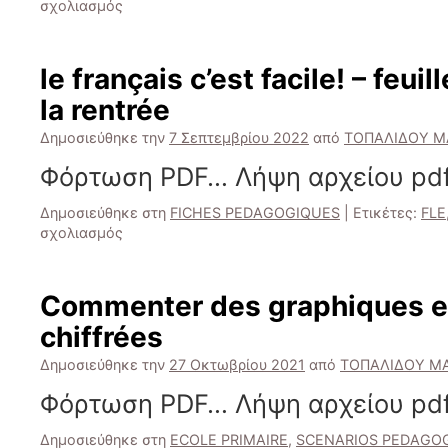
στο
σχολιασμός
On
joue
au
le français c’est facile! – feuil
foot?
la rentrée
Δημοσιεύθηκε την
7 Σεπτεμβρίου 2022
από
ΤΟΠΑΛΙΔΟΥ 
Φόρτωση PDF… Λήψη αρχείου pdf
Δημοσιεύθηκε στη
FICHES PEDAGOGIQUES
|
Ετικέτες:
FLE
στο
σχολιασμός
le
français
c’est
Commenter des graphiques e
facile!
chiffrées
–
feuille
Δημοσιεύθηκε την
27 Οκτωβρίου 2021
από
ΤΟΠΑΛΙΔΟΥ Μ
de
travail
Φόρτωση PDF… Λήψη αρχείου pdf
pour
la
Δημοσιεύθηκε στη
ECOLE PRIMAIRE
,
SCENARIOS PEDAGO