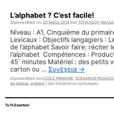
Jo
St
Va
L’alphabet ? C’est facile!
Δημοσιεύθηκε την
20 Μαΐου 2018
από
ΤΟΠΑΛΙΔΟΥ ΜΑΓΔ
Niveau : A1, Cinquième du primair
Lexicaux : Objectifs langagiers : Le
de l’alphabet Savoir faire: réciter l
l’alphabet Compétences : Product
45΄ minutes Matériel : des petits 
carton ou …
Συνέχεια
→
Δημοσιεύθηκε στη
ECOLE PRIMAIRE
,
SCENARIOS PEDAGO
στο
jeu ludique
,
scénario
|
Δεν επιτρέπεται σχολιασμός
L’alphabe
C’est
facile!
Tu FLEsantes!