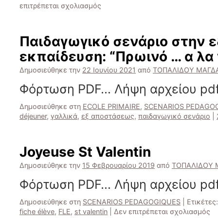
rentrée
στο
επιτρέπεται σχολιασμός
Commenter
des
graphiques
Παιδαγωγικό σενάριο στην 
et
εκπαίδευση: “Πρωινό … α λα
données
chiffrées
Δημοσιεύθηκε την
22 Ιουνίου 2021
από
ΤΟΠΑΛΙΔΟΥ ΜΑΓ
Φόρτωση PDF… Λήψη αρχείου pdf
Δημοσιεύθηκε στη
ECOLE PRIMAIRE
,
SCENARIOS PEDAGO
déjeuner
,
γαλλικά
,
εξ αποστάσεως
,
παιδαγωγικό σενάριο
|
Joyeuse St Valentin
Δημοσιεύθηκε την
15 Φεβρουαρίου 2019
από
ΤΟΠΑΛΙΔΟΥ
Φόρτωση PDF… Λήψη αρχείου pdf
Δημοσιεύθηκε στη
SCENARIOS PEDAGOGIQUES
|
Ετικέτες:
στ
fiche élève
,
FLE
,
st valentin
|
Δεν επιτρέπεται σχολιασμός