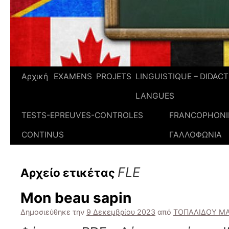
Αρχική
EXAMENS
PROJETS
LINGUISTIQUE – DIDAC
LANGUES
TESTS-EPREUVES-CONTROLES
FRANCOPHONIE
CONTINUS
ΓΑΛΛΟΦΩΝΙΑ
FLE
Αρχείο ετικέτας
Mon beau sapin
Δημοσιεύθηκε την
9 Δεκεμβρίου 2023
από
ΤΟΠΑΛΙΔΟΥ Μ