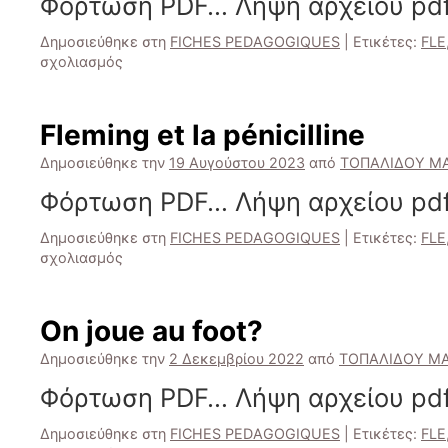
Φόρτωση PDF… Λήψη αρχείου pdf
Δημοσιεύθηκε στη
FICHES PEDAGOGIQUES
|
Ετικέτες:
FLE
στο
σχολιασμός
Mon
beau
sapin
Fleming et la pénicilline
Δημοσιεύθηκε την
19 Αυγούστου 2023
από
ΤΟΠΑΛΙΔΟΥ Μ
Φόρτωση PDF… Λήψη αρχείου pdf
Δημοσιεύθηκε στη
FICHES PEDAGOGIQUES
|
Ετικέτες:
FLE
στο
σχολιασμός
Fleming
et
la
On joue au foot?
pénicilline
Δημοσιεύθηκε την
2 Δεκεμβρίου 2022
από
ΤΟΠΑΛΙΔΟΥ Μ
Φόρτωση PDF… Λήψη αρχείου pdf
Δημοσιεύθηκε στη
FICHES PEDAGOGIQUES
|
Ετικέτες:
FLE