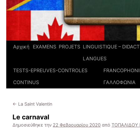
Αρχική
EXAMENS
PROJETS
LINGUISTIQUE – DIDAC
LANGUES
TESTS-EPREUVES-CONTROLES
FRANCOPHONIE
CONTINUS
ΓΑΛΛΟΦΩΝΙΑ
←
La Saint Valentin
Le carnaval
Δημοσιεύθηκε την
22 Φεβρουαρίου 2020
από
ΤΟΠΑΛΙΔΟΥ