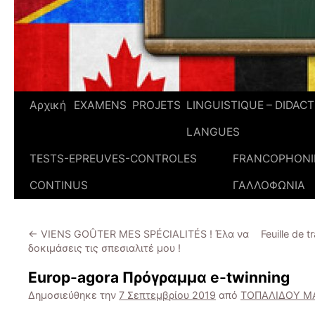
Αρχική
EXAMENS
PROJETS
LINGUISTIQUE – DIDAC
LANGUES
TESTS-EPREUVES-CONTROLES
FRANCOPHONIE
CONTINUS
ΓΑΛΛΟΦΩΝΙΑ
←
VIENS GOÛTER MES SPÉCIALITÉS ! Έλα να
Feuille de 
δοκιμάσεις τις σπεσιαλιτέ μου !
Europ-agora Πρόγραμμα e-twinning
Δημοσιεύθηκε την
7 Σεπτεμβρίου 2019
από
ΤΟΠΑΛΙΔΟΥ Μ