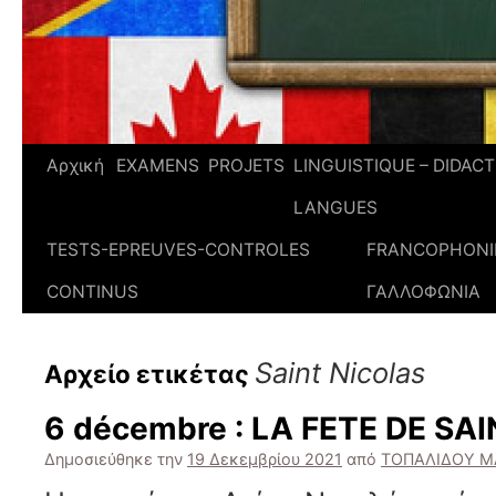
Αρχική
EXAMENS
PROJETS
LINGUISTIQUE – DIDAC
LANGUES
TESTS-EPREUVES-CONTROLES
FRANCOPHONIE
CONTINUS
ΓΑΛΛΟΦΩΝΙΑ
Saint Nicolas
Αρχείο ετικέτας
6 décembre : LA FETE DE SA
Δημοσιεύθηκε την
19 Δεκεμβρίου 2021
από
ΤΟΠΑΛΙΔΟΥ 