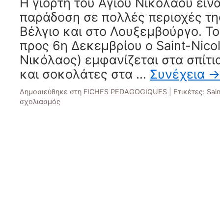
Η γιορτή του Αγίου Νικολάου είνα
παράδοση σε πολλές περιοχές της
Βέλγιο και στο Λουξεμβούργο. Το
προς 6η Δεκεμβρίου ο Saint-Nicol
Νικόλαος) εμφανίζεται στα σπίτι
και σοκολάτες στα …
Συνέχεια
→
Δημοσιεύθηκε στη
FICHES PEDAGOGIQUES
|
Ετικέτες:
Sain
στο
σχολιασμός
6
décembre
:
LA
FETE
DE
SAINT-
NICOLAS