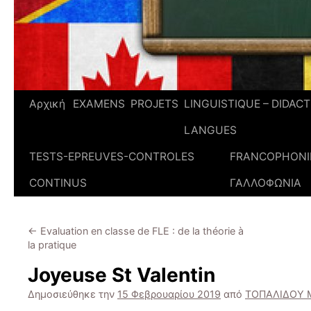
Αρχική
EXAMENS
PROJETS
LINGUISTIQUE – DIDAC
LANGUES
TESTS-EPREUVES-CONTROLES
FRANCOPHONIE
CONTINUS
ΓΑΛΛΟΦΩΝΙΑ
←
Evaluation en classe de FLE : de la théorie à
la pratique
Joyeuse St Valentin
Δημοσιεύθηκε την
15 Φεβρουαρίου 2019
από
ΤΟΠΑΛΙΔΟΥ