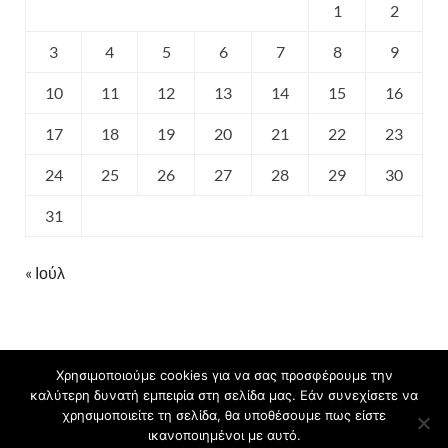
1
2
3
4
5
6
7
8
9
10
11
12
13
14
15
16
17
18
19
20
21
22
23
24
25
26
27
28
29
30
31
« Ιούλ
Χρησιμοποιούμε cookies για να σας προσφέρουμε την
καλύτερη δυνατή εμπειρία στη σελίδα μας. Εάν συνεχίσετε να
Πνευματικά δικαιώματα © 2026
.
χρησιμοποιείτε τη σελίδα, θα υποθέσουμε πως είστε
ικανοποιημένοι με αυτό.
Υποστηρίζεται από
blogs.sch.gr
και
HitMag
.