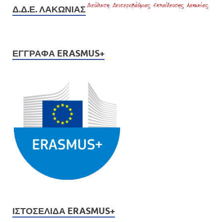
Δ.Δ.Ε. ΛΑΚΩΝΊΑΣ
ΈΓΓΡΑΦΑ ERASMUS+
ΙΣΤΟΣΕΛΊΔΑ ERASMUS+