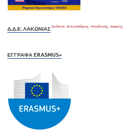
Δ.Δ.Ε. ΛΑΚΩΝΊΑΣ
ΈΓΓΡΑΦΑ ERASMUS+