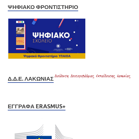
ΨΗΦΙΑΚΌ ΦΡΟΝΤΙΣΤΉΡΙΟ
Δ.Δ.Ε. ΛΑΚΩΝΊΑΣ
ΈΓΓΡΑΦΑ ERASMUS+