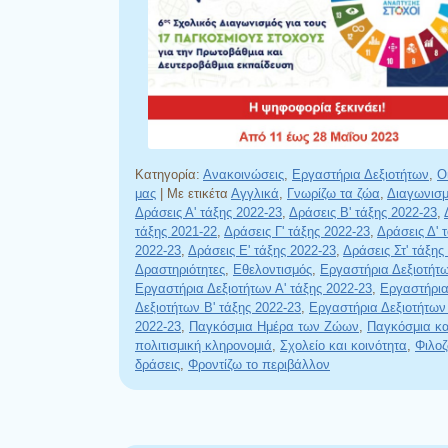
Κατηγορία:
Ανακοινώσεις
,
Εργαστήρια Δεξιοτήτων
,
Ο
μας
|
Με ετικέτα
Αγγλικά
,
Γνωρίζω τα ζώα
,
Διαγωνισ
Δράσεις Α' τάξης 2022-23
,
Δράσεις Β' τάξης 2022-23
,
τάξης 2021-22
,
Δράσεις Γ' τάξης 2022-23
,
Δράσεις Δ' 
2022-23
,
Δράσεις Ε' τάξης 2022-23
,
Δράσεις Στ' τάξης
Δραστηριότητες
,
Εθελοντισμός
,
Εργαστήρια Δεξιοτήτ
Εργαστήρια Δεξιοτήτων Α' τάξης 2022-23
,
Εργαστήρι
Δεξιοτήτων Β' τάξης 2022-23
,
Εργαστήρια Δεξιοτήτων 
2022-23
,
Παγκόσμια Ημέρα των Ζώων
,
Παγκόσμια κα
πολιτισμική κληρονομιά
,
Σχολείο και κοινότητα
,
Φιλοζ
δράσεις
,
Φροντίζω το περιβάλλον