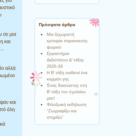
ές για
αυστικό
υ
Πρόσφατα άρθρα
ν σε μια
Μια ξεχωριστή
εμπειρία παρασκευής
η και
ψωμιού
ς…
Εργαστήρια
Δεξιοτήτων Δ’ τάξης
2025-26
ίο αλλά
Η Β’ τάξη υιοθετεί ένα
ερωμένο
κομμάτι γης
Ένας διασώστης στη
Β’ τάξη του σχολείου
ν
μας!
ψαν και
Φιλοζωική εκδήλωση
πό όλη
“Ζωγραφίζω και
στηρίζω”
ικά