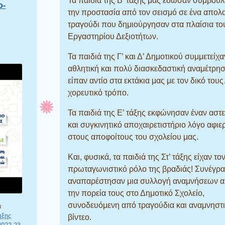
Τα παιδιά της Β’ τάξης μας έδωσαν συμβουλ
o-
την προστασία από τον σεισμό σε ένα απολ
τραγούδι που δημιούργησαν στα πλαίσια το
Εργαστηρίου Δεξιοτήτων.
Τα παιδιά της Γ’ και Δ’ Δημοτικού συμμετείχα
αθλητική και πολύ διασκεδαστική αναμέτρησ
είπαν αντίο στα εκτάκια μας με τον δικό του
χορευτικό τρόπο.
Τα παιδιά της Ε’ τάξης εκφώνησαν έναν αστε
και συγκινητικό αποχαιρετιστήριο λόγο αφι
στους αποφοίτους του σχολείου μας.
Και, φυσικά, τα παιδιά της Στ’ τάξης είχαν το
πρωταγωνιστικό ρόλο της βραδιάς! Συνέγρα
αναπαρέστησαν μια συλλογή αναμνήσεων α
την πορεία τους στο Δημοτικό Σχολείο,
συνοδευόμενη από τραγούδια και αναμνηστ
α
άξης
βίντεο.