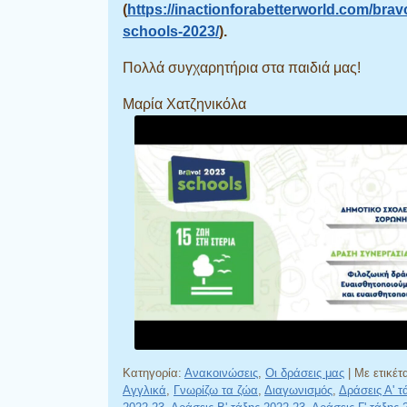
(
https://inactionforabetterworld.com/brav
schools-2023/
).
Πολλά συγχαρητήρια στα παιδιά μας!
Μαρία Χατζηνικόλα
Κατηγορία:
Ανακοινώσεις
,
Οι δράσεις μας
|
Με ετικέτ
Αγγλικά
,
Γνωρίζω τα ζώα
,
Διαγωνισμός
,
Δράσεις Α' τ