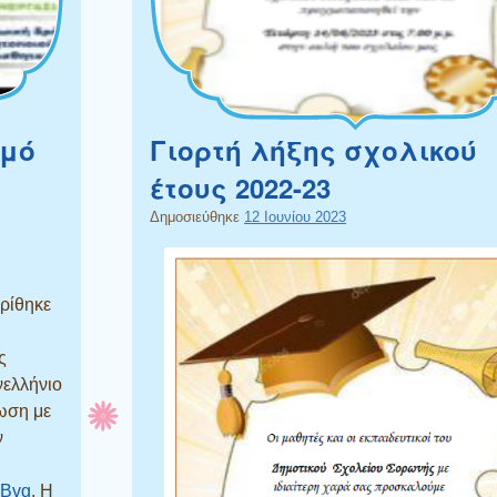
σμό
Γιορτή λήξης σχολικού
έτους 2022-23
Δημοσιεύθηκε
12 Ιουνίου 2023
ρίθηκε
ς
νελλήνιο
ωση με
ν
lBvg
. Η