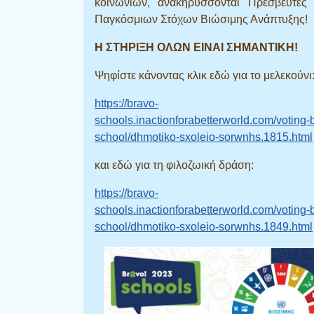
κοινωνιών, ανακηρύσσονται Πρεσβευτές
Παγκόσμιων Στόχων Βιώσιμης Ανάπτυξης!
Η ΣΤΗΡΙΞΗ ΟΛΩΝ ΕΙΝΑΙ ΣΗΜΑΝΤΙΚΗ!
Ψηφίστε κάνοντας κλικ εδώ για το μελεκούνι
https://bravo-
schools.inactionforabetterworld.com/voting-
school/dhmotiko-sxoleio-sorwnhs.1815.html
και εδώ για τη φιλοζωική δράση:
https://bravo-
schools.inactionforabetterworld.com/voting-
school/dhmotiko-sxoleio-sorwnhs.1849.html