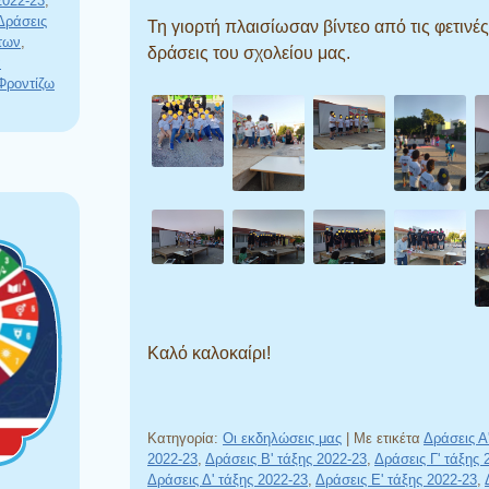
2022-23
,
Δράσεις
Τη γιορτή πλαισίωσαν βίντεο από τις φετινές
των
,
δράσεις του σχολείου μας.
α
Φροντίζω
Καλό καλοκαίρι!
Κατηγορία:
Οι εκδηλώσεις μας
|
Με ετικέτα
Δράσεις Α
2022-23
,
Δράσεις Β' τάξης 2022-23
,
Δράσεις Γ' τάξης 
Δράσεις Δ' τάξης 2022-23
,
Δράσεις Ε' τάξης 2022-23
,