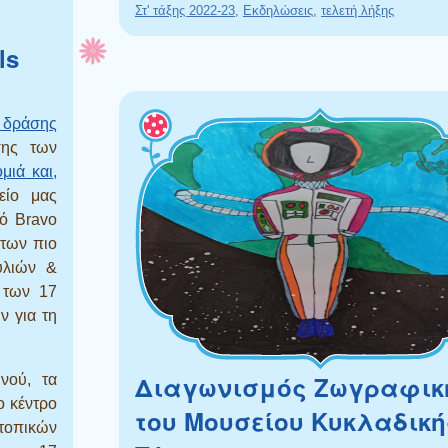
Στ' τάξης 2022-23
,
Εκδηλώσεις
,
τελετή λήξης
ls
 δράσης
σης των
μιά και,
ίο μας
μό Bravo
 των πιο
υλιών &
 των 17
 για τη
Διαγωνισμός Ζωγραφικ
νού, τα
ο κέντρο
του Μουσείου Κυκλαδική
οπικών