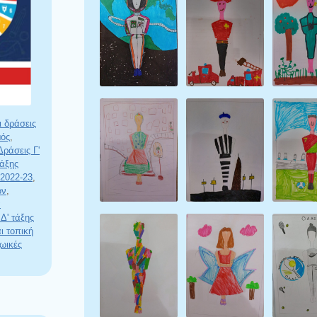
ι δράσεις
μός
,
Δράσεις Γ'
τάξης
 2022-23
,
ων
,
α
Δ' τάξης
ι τοπική
ωικές