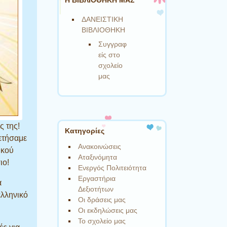
ΔΑΝΕΙΣΤΙΚΗ
ΒΙΒΛΙΟΘΗΚΗ
Συγγραφ
είς στο
σχολείο
μας
ς της!
Kατηγορίες
ετήσαμε
Ανακοινώσεις
ικού
Αταξινόμητα
ιο!
Ενεργός Πολιτειότητα
Εργαστήρια
α
Δεξιοτήτων
ελληνικό
Οι δράσεις μας
Οι εκδηλώσεις μας
Το σχολείο μας