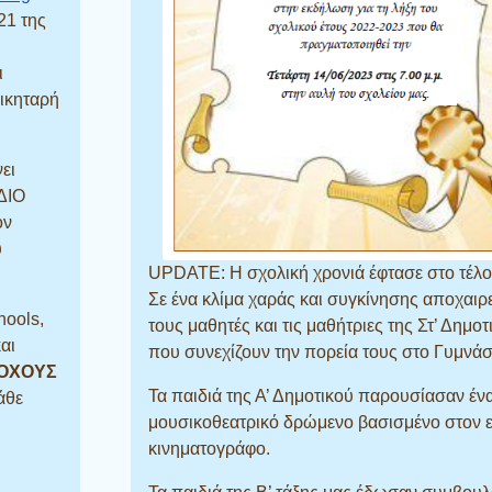
21 της
ι
Νικηταρή
ει
ΔΙΟ
ον
υ
UPDATE: Η σχολική χρονιά έφτασε στο τέλο
Σε ένα κλίμα χαράς και συγκίνησης αποχαιρ
hools,
τους μαθητές και τις μαθήτριες της Στ’ Δημοτ
αι
που συνεχίζουν την πορεία τους στο Γυμνάσ
ΤΟΧΟΥΣ
Τα παιδιά της Α’ Δημοτικού παρουσίασαν έν
άθε
μουσικοθεατρικό δρώμενο βασισμένο στον 
κινηματογράφο.