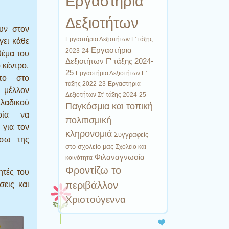
Εργαστήρια
Δεξιοτήτων
υν στον
Εργαστήρια Δεξιοτήτων Γ' τάξης
γει κάθε
Εργαστήρια
2023-24
θέμα του
Δεξιοτήτων Γ' τάξης 2024-
 κέντρο.
25
Εργαστήρια Δεξιοτήτων Ε'
πο στο
Εργαστήρια
τάξης 2022-23
 μέλλον
Δεξιοτήτων Στ' τάξης 2024-25
λαδικού
Παγκόσμια και τοπική
ρία να
πολιτισμική
για τον
κληρονομιά
Συγγραφείς
έσω της
στο σχολείο μας
Σχολείο και
Φιλαναγνωσία
κοινότητα
Φροντίζω το
ητές του
περιβάλλον
σεις και
Χριστούγεννα