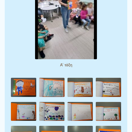
Α’ τάξη