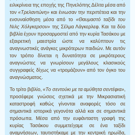
ειλικρίνεια της εποχής της Πηνελόπης Δέλτα μέσα από
τον
«Τρελαντώνη»
και ένιωσαν την περιπέτεια και την
ενσυναίσθηση μέσα από το
«Θαυμαστό ταξίδι του
Νιλς Χόλγκερσον»
της Σέλμα Λάγκερλεφ. Και τα δύο
βιβλία έχουν προσαρμοστεί από την κυρία Τασάκου με
εξαιρετική μαεστρία ώστε να καλύπτουν τις
αναγνωστικές ανάγκες μικρότερων παιδιών. Με αυτόν
τον τρόπο δίνεται η δυνατότητα σε μικρότερους
αναγνώστες να γνωρίσουν μεγάλους κλασικούς
συγγραφείς δίχως να «τρομάζουν» από τον όγκο του
αναγνώσματος.
Το τρίτο βιβλίο,
«Το σεντούκι με τα αμύθητα σεντέφια»
,
προσέφερε γνώσεις σχετικά με την Μικρασιατική
καταστροφή καθώς γίνονται αναφορές τόσο σε
σημαντικά ιστορικά γεγονότα αλλά και σε σημαντικά
πρόσωπα. Μέσα από την ευφάνταστη γραφή της
κυρίας Τασάκου συμμετείχαμε σε ένα ταξίδι
αναμνήσεων, ταυτιστήκαμε με την κεντρική ηρωίδα,