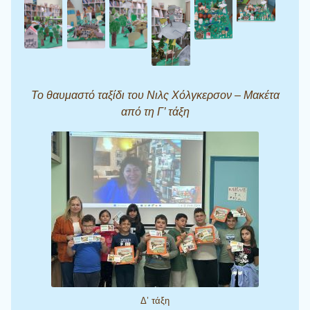
Το θαυμαστό ταξίδι του Νιλς Χόλγκερσον – Μακέτα
από τη Γ’ τάξη
Δ’ τάξη