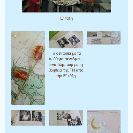
Ε’ τάξη
Το σεντούκι με τα
αμύθητα σεντέφια –
Ένα άλμπουμ με τη
βοήθεια της ΤΝ από
την Ε’ τάξη