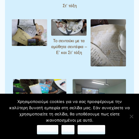
Στ’ τάξη
Το σεντούκι με τα
αμύθητα σεντέφια –
Ε’ και Στ’ τάξη
Χρησιμοποιούμε cookies για να σας προσφέρουμε την
καλύτερη δυνατή εμπειρία στη σελίδα μας. Εάν συνεχίσετε να
Το σεντούκι με τα αμύθητα
χρησιμοποιείτε τη σελίδα, θα υποθέσουμε πως είστε
σεντέφια – Άλμπουμ από τη Στ’
ικανοποιημένοι με αυτό.
τάξη
Τα παιδιά της Ε’ και Στ’ τάξης
Εντάξει
Όχι
Read more
συνομιλούν με τη συγγραφέα