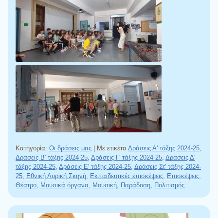
Κατηγορία:
Οι δράσεις μας
|
Με ετικέτα
Δράσεις Α' τάξης 2024-25
,
Δράσεις Β' τάξης 2024-25
,
Δράσεις Γ' τάξης 2024-25
,
Δράσεις Δ'
τάξης 2024-25
,
Δράσεις Ε' τάξης 2024-25
,
Δράσεις Στ' τάξης 2024-
25
,
Εθνική Λυρική Σκηνή
,
Εκπαιδευτικές επισκέψεις
,
Επισκέψεις
,
Θέατρο
,
Μουσικά όργανα
,
Μουσική
,
Παράδοση
,
Πολιτισμός