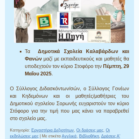
Τα
Δημοτικά Σχολεία Καλαβάρδων και
Φανών
μαζί με εκπαιδευτικούς και μαθητές θα
υποδεχτούν τον κύριο Στοφόρο την
Πέμπτη, 29
Μαΐου 2025
.
Ο Σύλλογος Διδασκόντων/σών, ο Σύλλογος Γονέων
και Κηδεμόνων και οι μαθητές/μαθήτριες του
Δημοτικού σχολείου Σορωνής ευχαριστούν τον κύριο
Στόφορο για την τιμή που μας κάνει να παραβρεθεί
στο σχολείο μας.
Κατηγορία:
Εργαστήρια Δεξιοτήτων
,
Οι δράσεις μας
,
Οι
εκδηλώσεις μας
|
Με ετικέτα
Αγγλικά
,
Βιβλιοθήκη
,
Δράσεις Α'