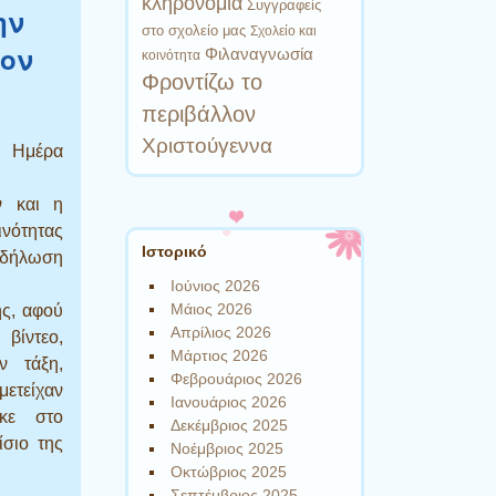
κληρονομιά
Συγγραφείς
ην
στο σχολείο μας
Σχολείο και
τον
Φιλαναγνωσία
κοινότητα
Φροντίζω το
περιβάλλον
Χριστούγεννα
 Ημέρα
ν και η
νότητας
Ιστορικό
κδήλωση
Ιούνιος 2026
Μάιος 2026
ής, αφού
Απρίλιος 2026
βίντεο,
Μάρτιος 2026
ν τάξη,
Φεβρουάριος 2026
μετείχαν
Ιανουάριος 2026
κε στο
Δεκέμβριος 2025
σιο της
Νοέμβριος 2025
Οκτώβριος 2025
Σεπτέμβριος 2025