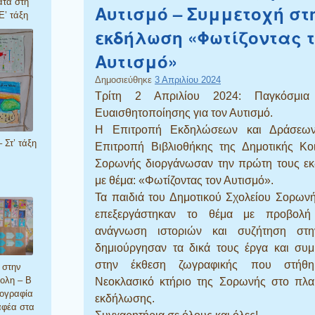
τα στη
Αυτισμό – Συμμετοχή στ
Ε’ τάξη
εκδήλωση «Φωτίζοντας 
Αυτισμό»
Δημοσιεύθηκε
3 Απριλίου 2024
Τρίτη 2 Απριλίου 2024: Παγκόσμια
Ευαισθητοποίησης για τον Αυτισμό.
Η Επιτροπή Εκδηλώσεων και Δράσεω
 Στ’ τάξη
Επιτροπή Βιβλιοθήκης της Δημοτικής Κοι
Σορωνής διοργάνωσαν την πρώτη τους ε
με θέμα: «Φωτίζοντας τον Αυτισμό».
Τα παιδιά του Δημοτικού Σχολείου Σορων
επεξεργάστηκαν το θέμα με προβολή 
ανάγνωση ιστοριών και συζήτηση στη
δημιούργησαν τα δικά τους έργα και συμ
στην έκθεση ζωγραφικής που στήθη
 στην
ολη – Β
Νεοκλασικό κτήριο της Σορωνής στο πλαί
ιογραφία
εκδήλωσης.
αφέα στα