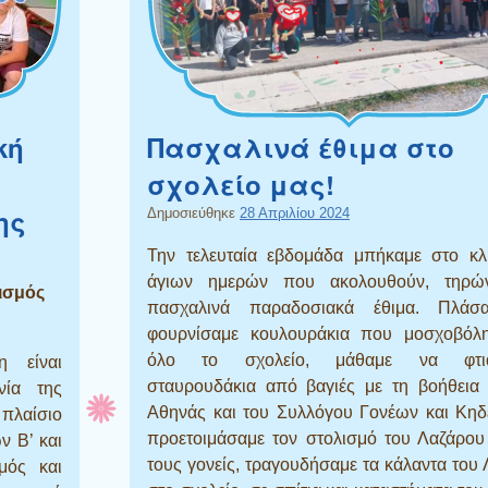
κή
Πασχαλινά έθιμα στο
σχολείο μας!
ης
Δημοσιεύθηκε
28 Απριλίου 2024
Την τελευταία εβδομάδα μπήκαμε στο κλ
άγιων ημερών που ακολουθούν, τηρώ
ισμός
πασχαλινά παραδοσιακά έθιμα. Πλάσ
φουρνίσαμε κουλουράκια που μοσχοβόλ
όλο το σχολείο, μάθαμε να φτιά
η είναι
σταυρουδάκια από βαγιές με τη βοήθεια 
νία της
Αθηνάς και του Συλλόγου Γονέων και Κηδ
 πλαίσιο
προετοιμάσαμε τον στολισμό του Λαζάρου
ν Β’ και
τους γονείς, τραγουδήσαμε τα κάλαντα του
μός και