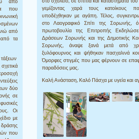
στο σχολείο, σε σπίτια και καταστήματα του
ου από
γεμίζοντας χαρά τους κατοίκους π
μα που
υποδέχθηκαν με αγάπη. Τέλος, συγκεντρ
ινωνική
στο Λαογραφικό Σπίτι της Σορωνής, 
υσμένων
πρωτοβουλία
της
Επιτροπής Εκδηλώσ
ηνιώ από
Δράσεων Σορωνής
και της
Δημοτικής Κο
 από τα
Σορωνής
, άναψε ξανά μετά από χρ
ξυλόφουρνος και ψήθηκαν πασχαλινά κου
’ τάξεων
Όμορφες στιγμές που μας φέρνουν σε επαφ
 σχετικά
παραδόσεις μας.
προσοχή
Καλή Ανάσταση, Καλό Πάσχα με υγεία και α
ντεύξεις
 των δύο
μονής σε
 φυσικές
ους. Οι
έδιο με
ς δράσης
ιών που