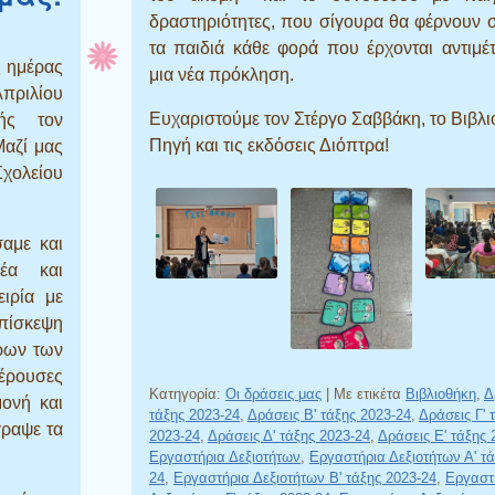
δραστηριότητες, που σίγουρα θα φέρνουν 
τα παιδιά κάθε φορά που έρχονται αντιμ
ς ημέρας
μια νέα πρόκληση.
Απριλίου
Ευχαριστούμε τον Στέργο Σαββάκη, το Βιβλ
ής τον
Πηγή και τις εκδόσεις Διόπτρα!
αζί μας
χολείου
αμε και
φέα και
ιρία με
επίσκεψη
ρων των
φέρουσες
Κατηγορία:
Οι δράσεις μας
|
Με ετικέτα
Βιβλιοθήκη
,
Δ
μονή και
τάξης 2023-24
,
Δράσεις Β' τάξης 2023-24
,
Δράσεις Γ' 
γραψε τα
2023-24
,
Δράσεις Δ' τάξης 2023-24
,
Δράσεις Ε' τάξης 
Εργαστήρια Δεξιοτήτων
,
Εργαστήρια Δεξιοτήτων Α' τά
24
,
Εργαστήρια Δεξιοτήτων Β' τάξης 2023-24
,
Εργαστ