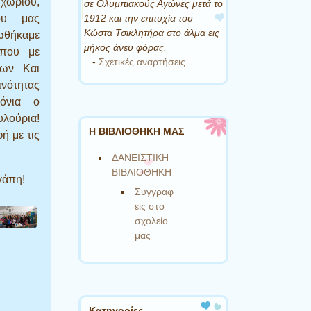
 χωριού,
σε Ολυμπιακούς Αγώνες μετά το
1912 και την επιτυχία του
ου μας
Κώστα Τσικλητήρα στο άλμα εις
ωθήκαμε
μήκος άνευ φόρας.
όπου με
-
Σχετικές αναρτήσεις
εων Και
ινότητας
όνια ο
λούρια!
Η ΒΙΒΛΙΟΘΗΚΗ ΜΑΣ
ή με τις
ΔΑΝΕΙΣΤΙΚΗ
ΒΙΒΛΙΟΘΗΚΗ
γάπη!
Συγγραφ
είς στο
σχολείο
μας
Kατηγορίες