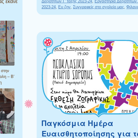
ας έκανε
Δεξιοτήτων Γ' τάξης 2023-24
,
Εργαστήρια Δεξιοτήτων 
2023-24
,
Ευ ζην
,
Συγγραφείς στο σχολείο μας
,
Φιλαν
 στην
ολη – Β’
η
Παγκόσμια Ημέρα
Ευαισθητοποίησης για τ