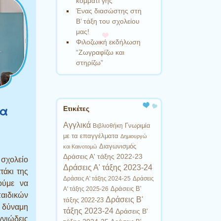
κομμάτι γης
Ένας διασώστης στη
Β’ τάξη του σχολείου
μας!
Φιλοζωική εκδήλωση
“Ζωγραφίζω και
στηρίζω”
έα
Ετικέτες
Αγγλικά
Γνωριμία
Βιβλιοθήκη
με τα επαγγέλματα
Δημιουργώ
Διαγωνισμός
και Καινοτομώ
Δράσεις Α' τάξης 2022-23
 σχολείο
Δράσεις Α' τάξης 2023-24
τάκι της
Δράσεις Α' τάξης 2024-25
Δράσεις
ούμε να
Δράσεις Β'
Α' τάξης 2025-26
παιδικών
Δράσεις Β'
τάξης 2022-23
η δύναμη
τάξης 2023-24
Δράσεις Β'
νιώδεις