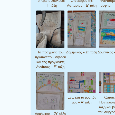
Το πρώτο λουλούδι
Ο αδερφός της
Φαντάσμα
– Γ’ τάξη
Ασπασίας – Δ’ τάξη
σοφίτα – 
Τα πράγματα του
Δομήνικος – Στ’ τάξη
Δομήνικος –
προπάππου Μήτσου
και της προγιαγιάς
Αννίτσας – Ε’ τάξη
Εγώ και το ρομπότ
Κάποτε
μου – Α’ τάξη
Ποντικούπ
τάξη και β
του συγγρ
Δομήνικος – Στ’ τάξη