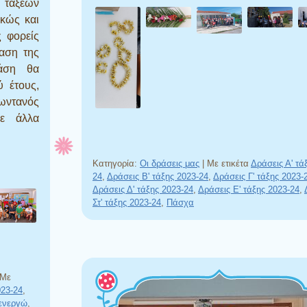
τάξεων
κώς και
ς φορείς
αση της
ράση θα
ύ έτους,
ζωντανός
με άλλα
Κατηγορία:
Οι δράσεις μας
|
Με ετικέτα
Δράσεις Α' τά
24
,
Δράσεις Β' τάξης 2023-24
,
Δράσεις Γ' τάξης 2023-
Δράσεις Δ' τάξης 2023-24
,
Δράσεις Ε' τάξης 2023-24
,
Στ' τάξης 2023-24
,
Πάσχα
Με
023-24
,
 ενεργώ
,