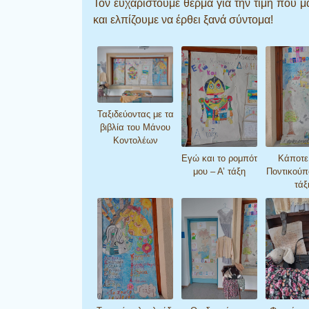
Τον ευχαριστούμε θερμά για την τιμή που μ
και ελπίζουμε να έρθει ξανά σύντομα!
Ταξιδεύοντας με τα
βιβλία του Μάνου
Κοντολέων
Εγώ και το ρομπότ
Κάποτε
μου – Α’ τάξη
Ποντικούπ
τάξ