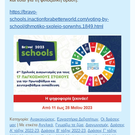
https://bravo-
schools.inactionforabetterworld.com/voting-by-
school/dhmotiko-sxoleio-sorwnhs.1849.html
Κατηγορία:
Ανακοινώσεις
,
Εργαστήρια Δεξιοτήτων
,
Οι δράσεις
μας
|
Με ετικέτα
Αγγλικά
,
Γνωρίζω τα ζώα
,
Διαγωνισμός
,
Δράσεις
Α' τάξης 2022-23
,
Δράσεις Β' τάξης 2022-23
,
Δράσεις Γ' τάξης