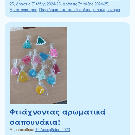
25
,
Δράσεις Ε' τάξης 2024-25
,
Δράσεις Στ' τάξης 2024-25
,
Δραστηριότητες
,
Παγκόσμια και τοπική πολιτισμική κληρονομιά
Φτιάχνοντας αρωματικά
σαπουνάκια!
Δημοσιεύθηκε
12 Δεκεμβρίου 2023