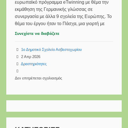
ευρωπαϊκό πρόγραμμα eTwinning με θέμα την
εκμάθηση της Γερμανικής γλώσσας σε
συνεργασία με άλλα 9 σχολεία της Ευρώπης. Το
θέμα του έργου ήταν το Πάσχα, μια γιορτή με
Συνεχίστε να διαβάζετε
1ο Δημοτικό Σχολείο Ασβεστοχωρίου
2 Απρ 2026
Δραστηριότητες
Δεν επιτρέπεται σχολιασμός
στο
Ψηφιακό
Βιβλίο
για
το
Πάσχα
μέσα