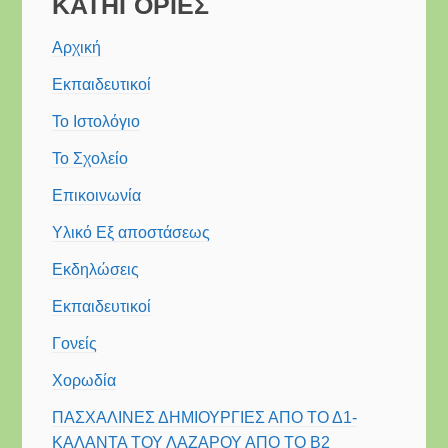
ΚΑΤΗΓΟΡΙΕΣ
από
Αρχική
το
eTwinning:
Εκπαιδευτικοί
“Δημιουργία
Το Ιστολόγιο
και
Μάθηση
Το Σχολείο
στα
Επικοινωνία
Γερμανικά”
Υλικό Εξ αποστάσεως
Εκδηλώσεις
Εκπαιδευτικοί
Γονείς
Χορωδία
ΠΑΣΧΑΛΙΝΕΣ ΔΗΜΙΟΥΡΓΙΕΣ ΑΠΟ ΤΟ Δ1-
ΚΑΛΑΝΤΑ ΤΟΥ ΛΑΖΑΡΟΥ ΑΠΟ ΤΟ Β2