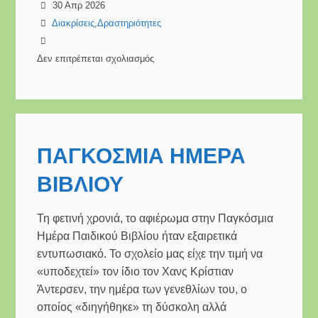
30 Απρ 2026
Διακρίσεις
,
Δραστηριότητες
Δεν επιτρέπεται σχολιασμός
στο
Συμμετοχή
του
σχολείου
μας
ΠΑΓΚΟΣΜΙΑ ΗΜΕΡΑ
στον
ΒΙΒΛΙΟΥ
τελικό
διαγωνισμό
ρομποτικής
Τη φετινή χρονιά, το αφιέρωμα στην Παγκόσμια
STEM
Ημέρα Παιδικού Βιβλίου ήταν εξαιρετικά
2026
εντυπωσιακό. Το σχολείο μας είχε την τιμή να
«υποδεχτεί» τον ίδιο τον Χανς Κρίστιαν
Άντερσεν, την ημέρα των γενεθλίων του, ο
οποίος «διηγήθηκε» τη δύσκολη αλλά