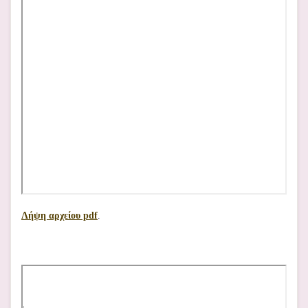
Λήψη αρχείου pdf
.