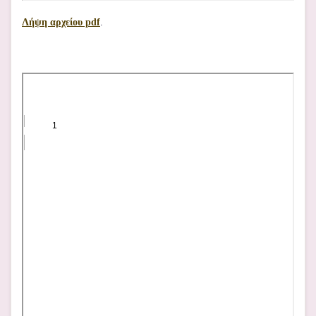
Λήψη αρχείου pdf
.