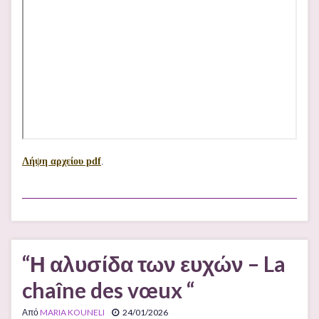
Λήψη αρχείου pdf
.
“Η αλυσίδα των ευχών – La
chaîne des vœux “
Από
MARIA KOUNELI
24/01/2026