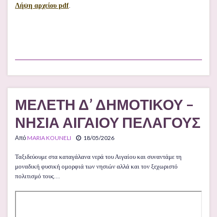
Λήψη αρχείου pdf
.
ΜΕΛΕΤΗ Δ’ ΔΗΜΟΤΙΚΟΥ –
ΝΗΣΙΑ ΑΙΓΑΙΟΥ ΠΕΛΑΓΟΥΣ
Από
MARIA KOUNELI
18/05/2026
Ταξιδεύουμε στα καταγάλανα νερά του Αιγαίου και συναντάμε τη
μοναδική φυσική ομορφιά των νησιών αλλά και τον ξεχωριστό
πολιτισμό τους…