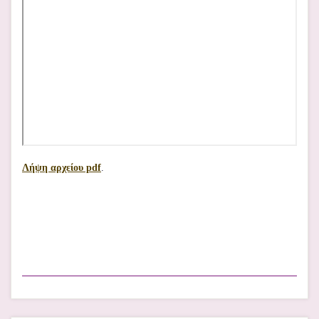
Λήψη αρχείου pdf
.