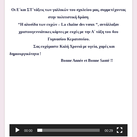
Οι Ε΄και ΣΤ΄τάξεις των γαλλικών του σχολείου μας, συμμετέχοντας
στην πολιτιστική δράση
“Η αλυσίδα των ευχών – La chaîne des vœux “, αντάλλαξαν
χριστουγεννιάτικες κάρτες με ευχές με την Α΄ τάξη του 4ου
Γυμνασίου Κερατσινίου.
Σας ευχόμαστε Καλή Χρονιά με υγεία, χαρές και
δημιουργικότητα !
Bonne Année et Bonne Santé !!
Πρόγραμμα
Αναπαραγωγής
Βίντεο
00:00
00:29