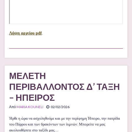
Λήψη αρχείου pdf
.
ΜΕΛΕΤΗ
ΠΕΡΙΒΑΛΛΟΝΤΟΣ Δ’ ΤΑΞΗ
– ΗΠΕΙΡΟΣ
Από
MARIA KOUNELI
02/02/2026
Ήρθε η ώρα να ασχοληθούμε και με την περίφημη Ήπειρο, την πατρίδα
του Πύρρου και των δρακόντων των λιμνών. Μπορείτε να μας
ακολουθήσετε στο ταξίδι μας…