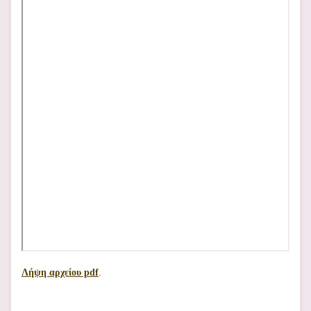
Λήψη αρχείου pdf
.