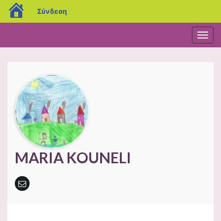
blogs.sch.gr
Σύνδεση
Εναλ
πλοή
MARIA KOUNELI