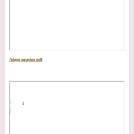
Λήψη αρχείου pdf
.