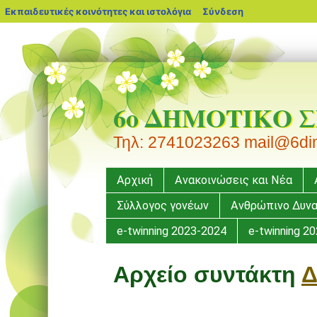
blogs.sch.gr
Εκπαιδευτικές κοινότητες και ιστολόγια
Σύνδεση
6ο ΔΗΜΟΤΙΚΟ 
Τηλ: 2741023263 mail@6dim-
Μενού
Μετάβαση
Αρχική
Ανακοινώσεις και Νέα
σε
Σύλλογος γονέων
Ανθρώπινο Δυνα
περιεχόμενο
e-twinning 2023-2024
e-twinning 2
Αρχείο συντάκτη
Δ