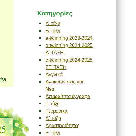
Kατηγορίες
A' τάξη
B' τάξη
e-twinning 2023-2024
e-twinning 2024-2025
Δ' ΤΑΞΗ
e-twinning 2024-2025
ΣΤ' ΤΑΞΗ
Αγγλικά
τάξη
Ανακοινώσεις και
Νέα
Απαραίτητα έγγραφα
Γ' τάξη
Γερμανικά
Δ΄ τάξη
25
Δραστηριότητες
Ε' τάξη