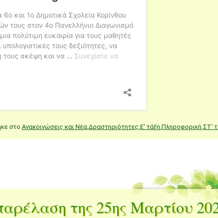
ηκε στο
Ανακοινώσεις και Νέα
,
Δραστηριότητες
,
Ε' τάξη
,
Πληροφορική
,
ΣΤ' 
παρέλαση της 25ης Μαρτίου 20