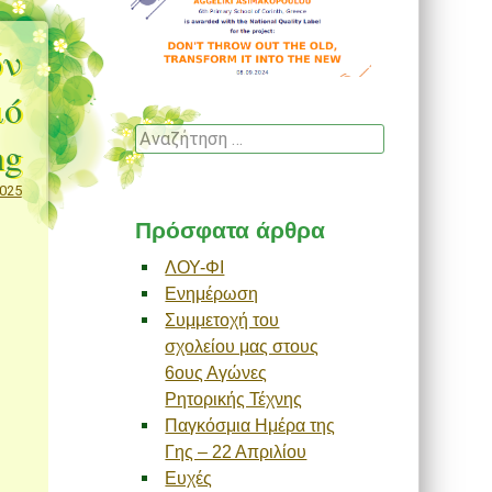
ών
μό
Αναζήτηση
ng
2025
Πρόσφατα άρθρα
ΛΟΥ-ΦΙ
Ενημέρωση
Συμμετοχή του
σχολείου μας στους
6ους Αγώνες
Ρητορικής Τέχνης
Παγκόσμια Ημέρα της
Γης – 22 Απριλίου
Ευχές