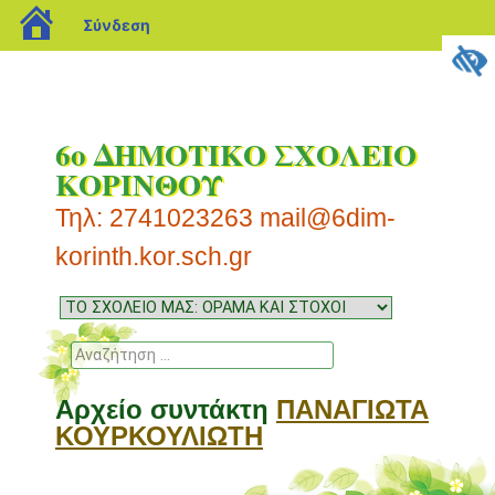
blogs.sch.gr
Σύνδεση
6ο ΔΗΜΟΤΙΚΟ ΣΧΟΛΕΙΟ
ΚΟΡΙΝΘΟΥ
Τηλ: 2741023263 mail@6dim-
korinth.kor.sch.gr
Μενού
Μετάβαση
σε
Αναζήτηση
περιεχόμενο
Αρχείο συντάκτη
ΠΑΝΑΓΙΩΤΑ
ΚΟΥΡΚΟΥΛΙΩΤΗ