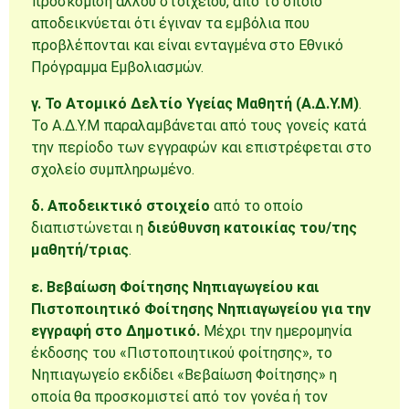
προσκόμιση άλλου στοιχείου, από το οποίο
αποδεικνύεται ότι έγιναν τα εμβόλια που
προβλέπονται και είναι ενταγμένα στο Εθνικό
Πρόγραμμα Εμβολιασμών.
γ. Το Ατομικό Δελτίο Υγείας Μαθητή (Α.Δ.Υ.Μ)
.
Το Α.Δ.Υ.Μ παραλαμβάνεται από τους γονείς κατά
την περίοδο των εγγραφών και επιστρέφεται στο
σχολείο συμπληρωμένο.
δ. Αποδεικτικό στοιχείο
από το οποίο
διαπιστώνεται η
διεύθυνση κατοικίας του/της
μαθητή/τριας
.
ε. Βεβαίωση Φοίτησης Νηπιαγωγείου και
Πιστοποιητικό Φοίτησης Νηπιαγωγείου για την
εγγραφή στο Δημοτικό.
Μέχρι την ημερομηνία
έκδοσης του «Πιστοποιητικού φοίτησης», το
Νηπιαγωγείο εκδίδει «Βεβαίωση Φοίτησης» η
οποία θα προσκομιστεί από τον γονέα ή τον