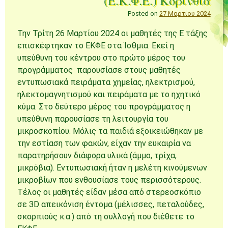
(Ε.Κ.Φ.Ε.) Κορινθία
Posted on
27 Μαρτίου 2024
Την Τρίτη 26 Μαρτίου 2024 οι μαθητές της Ε τάξης
επισκέφτηκαν το ΕΚΦΕ στα Ίσθμια. Εκεί η
υπεύθυνη του κέντρου στο πρώτο μέρος του
προγράμματος παρουσίασε στους μαθητές
εντυπωσιακά πειράματα χημείας, ηλεκτρισμού,
ηλεκτομαγνητισμού και πειράματα με το ηχητικό
κύμα. Στο δεύτερο μέρος του προγράμματος η
υπεύθυνη παρουσίασε τη λειτουργία του
μικροσκοπίου. Μόλις τα παιδιά εξοικειώθηκαν με
την εστίαση των φακών, είχαν την ευκαιρία να
παρατηρήσουν διάφορα υλικά (άμμο, τρίχα,
μικρόβια). Εντυπωσιακή ήταν η μελέτη κινούμενων
μικροβίων που ενθουσίασε τους περισσότερους.
Τέλος οι μαθητές είδαν μέσα από στερεοσκόπιο
σε 3D απεικόνιση έντομα (μέλισσες, πεταλούδες,
σκορπιούς κ.α.) από τη συλλογή που διέθετε το