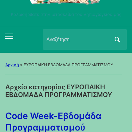
Καλωσήρθατε στην ιστοσελίδα του νηπιαγωγείου μας
Αναζήτηση
Εναλλαγή
για:
του
μενού
για
Αρχική
» ΕΥΡΩΠΑΙΚΗ ΕΒΔΟΜΑΔΑ ΠΡΟΓΡΑΜΜΑΤΙΣΜΟΥ
κινητά
Αρχείο κατηγορίας
ΕΥΡΩΠΑΙΚΗ
ΕΒΔΟΜΑΔΑ ΠΡΟΓΡΑΜΜΑΤΙΣΜΟΥ
Code Week-Εβδομάδα
Προγραμματισμού