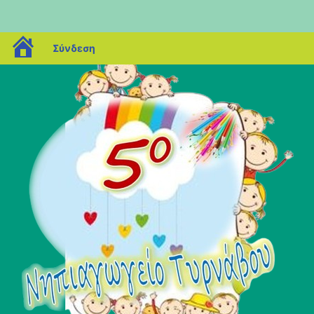
blogs.sch.gr
Σύνδεση