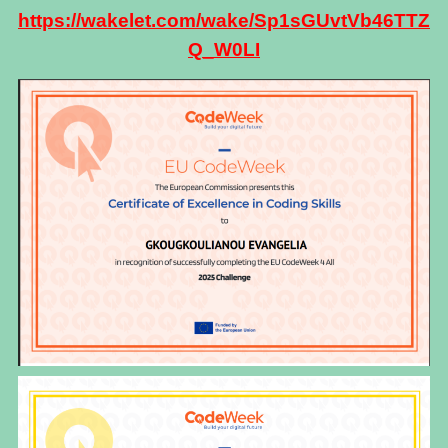
https://wakelet.com/wake/Sp1sGUvtVb46TTZ
Q_W0LI