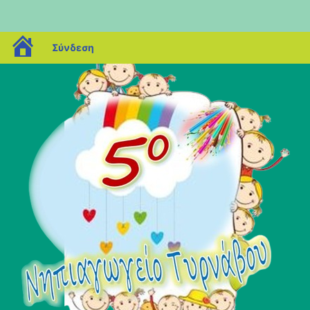
blogs.sch.gr
Σύνδεση