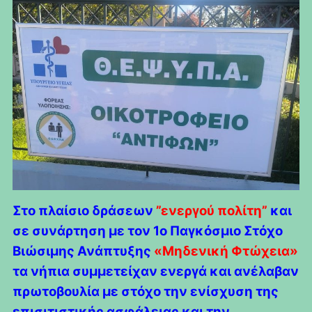
Στο πλαίσιο δράσεων
”ενεργού πολίτη”
και
σε συνάρτηση με τον 1ο Παγκόσμιο Στόχο
Βιώσιμης Ανάπτυξης
«Μηδενική Φτώχεια»
τα νήπια συμμετείχαν ενεργά και ανέλαβαν
πρωτοβουλία με στόχο την ενίσχυση της
επισιτιστικής ασφάλειας και την