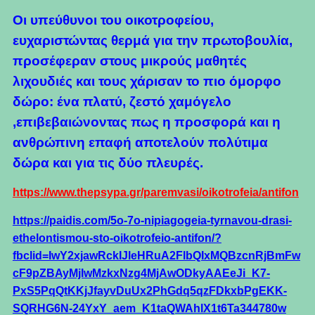
Οι υπεύθυνοι του οικοτροφείου,
ευχαριστώντας θερμά για την πρωτοβουλία,
προσέφεραν στους μικρούς μαθητές
λιχουδιές και τους χάρισαν το πιο όμορφο
δώρο: ένα πλατύ, ζεστό χαμόγελο
,επιβεβαιώνοντας πως η προσφορά και η
ανθρώπινη επαφή αποτελούν πολύτιμα
δώρα και για τις δύο πλευρές.
https://www.thepsypa.gr/paremvasi/oikotrofeia/antifon
https://paidis.com/5o-7o-nipiagogeia-tyrnavou-drasi-
ethelontismou-sto-oikotrofeio-antifon/?
fbclid=IwY2xjawRckIJleHRuA2FlbQIxMQBzcnRjBmFw
cF9pZBAyMjIwMzkxNzg4MjAwODkyAAEeJi_K7-
PxS5PqQtKKjJfayvDuUx2PhGdq5qzFDkxbPgEKK-
SQRHG6N-24YxY_aem_K1taQWAhlX1t6Ta344780w