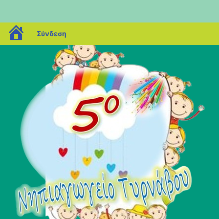
blogs.sch.gr
Σύνδεση