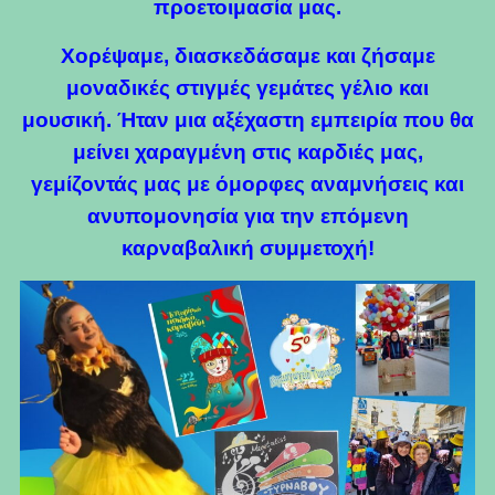
προετοιμασία μας.
Χορέψαμε, διασκεδάσαμε και ζήσαμε
μοναδικές στιγμές γεμάτες γέλιο και
μουσική. Ήταν μια αξέχαστη εμπειρία που θα
μείνει χαραγμένη στις καρδιές μας,
γεμίζοντάς μας με όμορφες αναμνήσεις και
ανυπομονησία για την επόμενη
καρναβαλική συμμετοχή!