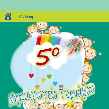
blogs.sch.gr
Σύνδεση