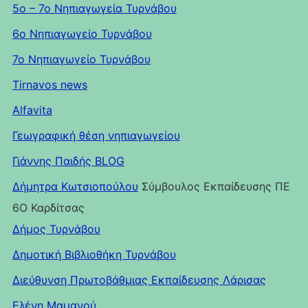
5ο – 7ο Νηπιαγωγεία Τυρνάβου
6ο Νηπιαγωγείο Τυρνάβου
7ο Νηπιαγωγείο Τυρνάβου
Tirnavos news
Αlfavita
Γεωγραφική θέση νηπιαγωγείου
Γιάννης Παιδής ΒLOG
Δήμητρα Κωτσιοπούλου
Σύμβουλος Εκπαίδευσης ΠΕ
6O Καρδίτσας
Δήμος Τυρνάβου
Δημοτική Βιβλιοθήκη Τυρνάβου
Διεύθυνση Πρωτοβάθμιας Εκπαίδευσης Λάρισας
Ελένη Μαμανού