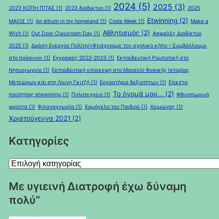
2024
(5)
2025
(3)
2023 ΚΟΠΗ ΠΙΤΑΣ
(1)
2023 διαδικτυο
(1)
2025
Etwinning
(2)
ΜΑΙΟΣ
(1)
An album in my homeland
(1)
Code Week
(1)
Make a
Αθλητισμός
(2)
Wish
(1)
Out Door Classroom Day
(1)
Ασφαλές Διαδίκτυο
2025
(1)
Δράση Ενεργού Πολίτη/«Φτιάχνουμε τον σχολικό κήπο – Συμβάλλουμε
στο πράσινο»
(1)
Εγγραφές 2022-2023
(1)
Εκπαιδευτική Ρομποτική στο
Νηπιαγωγείο
(1)
Εκπαιδευτική επίσκεψη στο Μουσείο Φυσικής Ιστορίας
Μετεώρων και στη Λίμνη Γκιτζή
(1)
Εργαστήρια δεξιοτήτων
(1)
Ετικέτα
Το όνομά μου...
(2)
ποιότητας etwenning
(1)
Πολυτεχνειο
(1)
Φθινοπωρινά
φρούτα
(1)
Φιλαναγνωσία
(1)
Χαμόγελο του Παιδιού
(1)
Χειμώνας
(1)
Χριστούγεννα 2021
(2)
Kατηγορίες
Kατηγορίες
Με υγιεινή Διατροφή έχω δύναμη
πολύ”