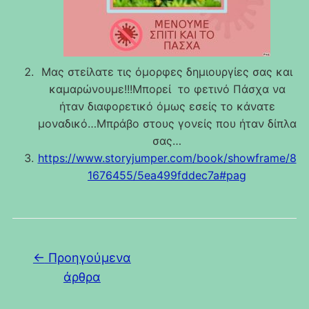
Μας στείλατε τις όμορφες δημιουργίες σας και
καμαρώνουμε!!!Μπορεί το φετινό Πάσχα να
ήταν διαφορετικό όμως εσείς το κάνατε
μοναδικό…Μπράβο στους γονείς που ήταν δίπλα
σας…
https://www.storyjumper.com/book/showframe/8
1676455/5ea499fddec7a#pag
Πλοήγηση άρθρων
←
Προηγούμενα
άρθρα