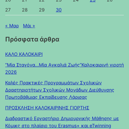
27
28
29
30
« Μαρ
Μάι »
Πρόσφατα άρθρα
ΚΑΛΟ ΚΑΛΟΚΑΙΡΙ
”Μία Σταγόνα…Μία Αγκαλιά Ζωής”Καλοκαιρινή γιορτή
2026
Καλές Πρακτικές Προγραμμάτων Σχολικών
Δραστηριοτήτων Σχολικών Μονάδων Διεύθυνσης
Πρωτοβάθμιας Εκπαίδευσης Λάρισας
ΠΡΟΣΚΛΗΣΗ ΚΑΛΟΚΑΙΡΙΝΗΣ ΓΙΟΡΤΗΣ
Διαδραστικό Εργαστήριο Δημιουργικής Μάθησης με
Κόμικς στο πλαίσιο του Erasmus+ και eTwinning