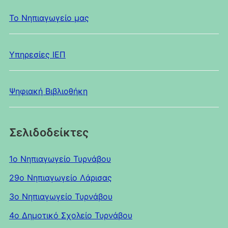
Το Νηπιαγωγείο μας
Υπηρεσίες ΙΕΠ
Ψηφιακή Βιβλιοθήκη
Σελιδοδείκτες
1ο Νηπιαγωγείο Τυρνάβου
29ο Νηπιαγωγείο Λάρισας
3ο Νηπιαγωγείο Τυρνάβου
4ο Δημοτικό Σχολείο Τυρνάβου