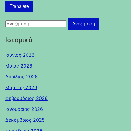
a
Translate
language
to
Αναζήτηση
translate
Αναζήτηση
για:
this
page
Ιστορικό
Ιούνιος 2026
Μάιος 2026
Απρίλιος 2026
Μάρτιος 2026
Φεβρουάριος 2026
Ιανουάριος 2026
Δεκέμβριος 2025
Νοέμβριος 2025