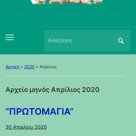
Καλωσήρθατε στην ιστοσελίδα του νηπιαγωγείου μας
Αναζήτηση
Εναλλαγή
για:
του
μενού
για
Αρχική
»
2020
»
Απρίλιος
κινητά
Αρχείο μηνός
Απρίλιος 2020
“ΠΡΩΤΟΜΑΓΙΑ”
30 Απριλίου 2020