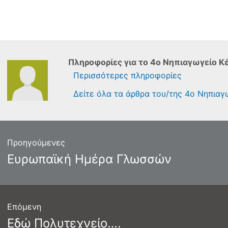
Πληροφορίες για το
4o Νηπιαγωγείο Κ
Περισσότερες πληροφορίες
Δείτε όλα τα άρθρα του/της 4o Νηπια
γηση
Προηγούμενες
ων
Προηγούμενο
Ευρωπαϊκή Ημέρα Γλωσσών
άρθρο:
Επόμενη
Επόμενο
Εδώ Πολυτεχνείο….