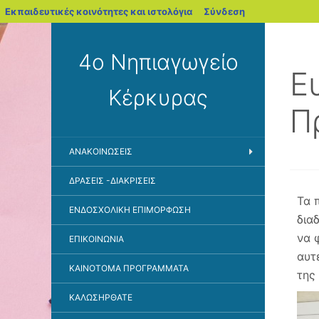
blogs.sch.gr
Εκπαιδευτικές κοινότητες και ιστολόγια
Σύνδεση
4ο Νηπιαγωγείο
Ε
Κέρκυρας
Π
ΑΝΑΚΟΙΝΏΣΕΙΣ
ΔΡΆΣΕΙΣ -ΔΙΑΚΡΊΣΕΙΣ
Τα 
ΕΝΔΟΣΧΟΛΙΚΗ ΕΠΙΜΟΡΦΩΣΗ
δια
να 
ΕΠΙΚΟΙΝΩΝΊΑ
αυτ
ΚΑΙΝΟΤΌΜΑ ΠΡΟΓΡΆΜΜΑΤΑ
της
ΚΑΛΩΣΉΡΘΑΤΕ