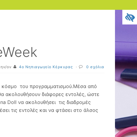
eWeek
την/ον
4o Νηπιαγωγείο Κέρκυρας
·
0 σχόλια
ον κόσμο του προγραμματισμού.Μέσα από
θα ακολουθήσουν διάφορες εντολές, ώστε
na Doll να ακολουθήσει τις διαδρομές
σει τις εντολές και να φτάσει στο άλσος