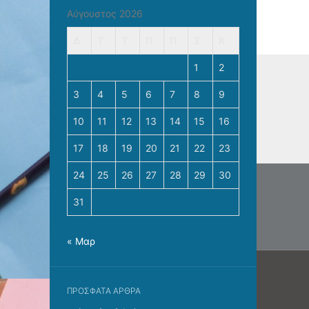
Αύγουστος 2026
Δ
Τ
Τ
Π
Π
Σ
Κ
1
2
3
4
5
6
7
8
9
10
11
12
13
14
15
16
17
18
19
20
21
22
23
Πλοή
24
25
26
27
28
29
30
άρθρ
31
« Μαρ
ΠΡΌΣΦΑΤΑ ΆΡΘΡΑ