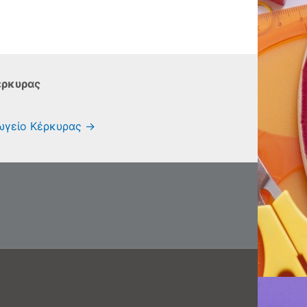
έρκυρας
γωγείο Κέρκυρας
→