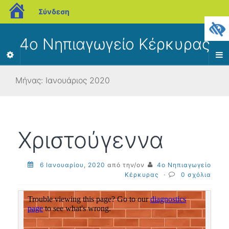
blogs.sch.gr
Σύνδεση
4ο Νηπιαγωγείο Κέρκυρας
Μήνας:
Ιανουάριος 2020
Χριστούγεννα
6 Ιανουαρίου, 2020
από την/ον
4o Νηπιαγωγείο
Κέρκυρας
·
0 σχόλια