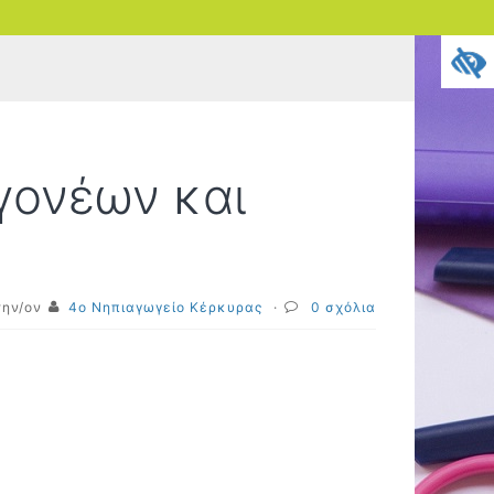
γονέων και
την/ον
4o Νηπιαγωγείο Κέρκυρας
·
0 σχόλια