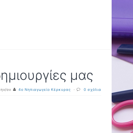
δημιουργίες μας
την/ον
4o Νηπιαγωγείο Κέρκυρας
·
0 σχόλια