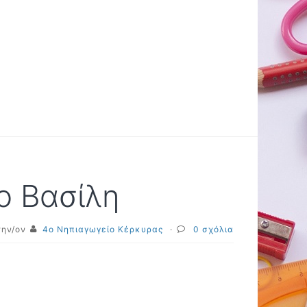
ο Βασίλη
την/ον
4o Νηπιαγωγείο Κέρκυρας
·
0 σχόλια