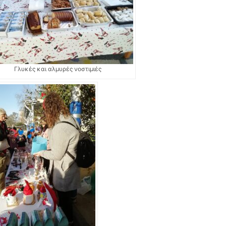
Γλυκές και αλμυρές νοστιμιές