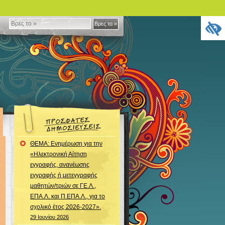
Βρες
Βρες το »
το
»
ΘΕΜΑ: Ενημέρωση για την
«Ηλεκτρονική Αίτηση
εγγραφής, ανανέωσης
εγγραφής ή μετεγγραφής
μαθητών/τριών σε ΓΕ.Λ.,
ΕΠΑ.Λ. και Π.ΕΠΑ.Λ., για το
σχολικό έτος 2026-2027».
29 Ιουνίου 2026