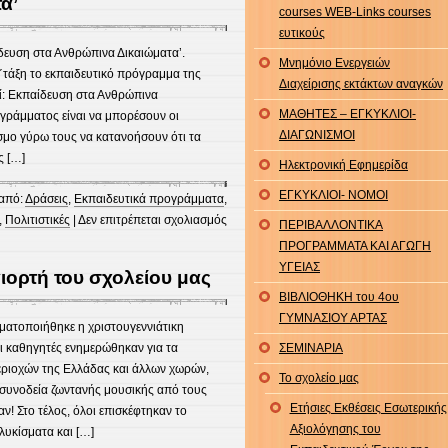
α’
courses WEB-Links courses
ευτικούς
ίδευση στα Ανθρώπινα Δικαιώματα’.
Μνημόνιο Ενεργειών
Γ΄τάξη το εκπαιδευτικό πρόγραμμα της
Διαχείρισης εκτάκτων αναγκών
ί: Εκπαίδευση στα Ανθρώπινα
ΜΑΘΗΤΕΣ – ΕΓΚΥΚΛΙΟΙ-
ογράμματος είναι να μπορέσουν οι
ΔΙΑΓΩΝΙΣΜΟΙ
σμο γύρω τους να κατανοήσουν ότι τα
ς […]
Ηλεκτρονική Εφημερίδα
ΕΓΚΥΚΛΙΟΙ- ΝΟΜΟΙ
από:
Δράσεις
,
Εκπαιδευτικά προγράμματα
,
στο
,
Πολιτιστικές
|
Δεν επιτρέπεται σχολιασμός
ΠΕΡΙΒΑΛΛΟΝΤΙΚΑ
19
ΠΡΟΓΡΑΜΜΑΤΑ ΚΑΙ ΑΓΩΓΗ
και
ΥΓΕΙΑΣ
γιορτή του σχολείου μας
20/1/2023
ΒΙΒΛΙΟΘΗΚΗ του 4ου
Γ΄τάξη
ΓΥΜΝΑΣΙΟΥ ΑΡΤΑΣ
:Υλοποίηση
ματοποιήθηκε η χριστουγεννιάτικη
Δράσεων,
ι καθηγητές ενημερώθηκαν για τα
ΣΕΜΙΝΑΡΙΑ
εκπαιδευτικό
εριοχών της Ελλάδας και άλλων χωρών,
Το σχολείο μας
πρόγραμμα
 συνοδεία ζωντανής μουσικής από τους
της
Ετήσιες Εκθέσεις Εσωτερικής
ν! Στο τέλος, όλοι επισκέφτηκαν το
Διεθνούς
Αξιολόγησης του
υκίσματα και […]