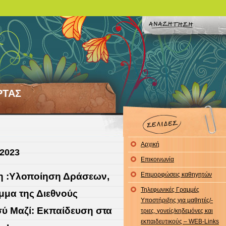
ΡΤΑΣ
Αρχική
 2023
Επικοινωνία
άξη :Υλοποίηση Δράσεων,
Επιμορφώσεις καθηγητών
Τηλεφωνικές Γραμμές
μμα της Διεθνούς
Υποστήριξης για μαθητές/-
σύ Μαζί: Εκπαίδευση στα
τριες, γονείς/κηδεμόνες και
εκπαιδευτικούς – WEB-Links