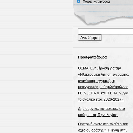
Χωρίς κατηγορία
Υγείας
Αναζήτηση
για:
Πρόσφατα άρθρα
ΘΕΜΑ: Ενημέρωση για την
«Ηλεκτρονική Αίτηση εγγραφής,
ανανέωσης εγγραφής ή
μετεγγραφής μαθητών/τριών σε
ΓΕ.Λ., ΕΠΑ.Λ. και Π.ΕΠΑ.Λ., για
το σχολικό έτος 2026-2027».
Δημιουργικές κατασκευές στο
μάθημα της Τεχνολογίας.
Θεατρικό σκετς στο πλαίσιο του
σχεδίου δράσης ” Η Τέχνη στην