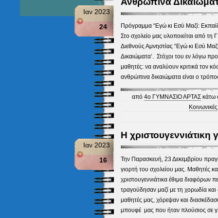
Ανθρώπινα Δικαιώματ
Ιαν 2023
Πρόγραμμα “Εγώ κι Εσύ Μαζί: Εκπα
24
Στο σχολείο μας υλοποιείται από τη 
Διεθνούς Αμνηστίας “Εγώ κι Εσύ Μαζ
Δικαιώματα’. Στόχοι του εν λόγω πρ
μαθητές: να αναλύουν κριτικά τον κό
ανθρώπινα δικαιώματα είναι ο τρόπο
από
4ο ΓΥΜΝΑΣΙΟ ΑΡΤΑΣ
κάτω 
Κοινωνικές
Η χριστουγεννιάτικη 
Ιαν 2023
Την Παρασκευή, 23 Δεκεμβρίου πραγ
16
γιορτή του σχολείου μας. Μαθητές κα
χριστουγεννιάτικα έθιμα διαφόρων π
τραγούδησαν μαζί με τη χορωδία και
μαθητές μας, χόρεψαν και διασκέδασα
μπουφέ μας που ήταν πλούσιος σε γλ