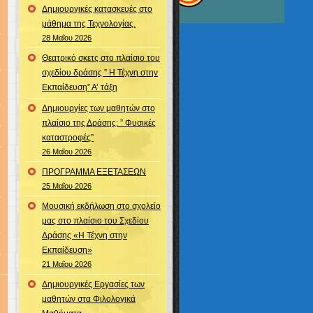
Δημιουργικές κατασκευές στο
μάθημα της Τεχνολογίας.
28 Μαΐου 2026
Θεατρικό σκετς στο πλαίσιο του
σχεδίου δράσης ” Η Τέχνη στην
Εκπαίδευση” Α’ τάξη
Δημιουργίες των μαθητών στο
πλαίσιο της Δράσης: ” Φυσικές
καταστροφές”
26 Μαΐου 2026
ΠΡΟΓΡΑΜΜΑ ΕΞΕΤΑΣΕΩΝ
25 Μαΐου 2026
Μουσική εκδήλωση στο σχολείο
μας στο πλαίσιο του Σχεδίου
Δράσης «Η Τέχνη στην
Εκπαίδευση»
21 Μαΐου 2026
Δημιουργικές Εργασίες των
μαθητών στα Φιλολογικά