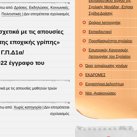
Αμνηστίας “Εγώ
Εκπαιδευτικού Έργου της
κι
Σχολικής Μονάδας -Ετήσια
τω από:
Δράσεις
,
Εκδηλώσεις
,
Κοινωνικές
,
Εσύ
Σχέδια Δράσης
στο
Πολιτιστικές
|
Δεν επιτρέπεται σχολιασμός
Μαζί:
Η
Ωράριο λειτουργίας
Εκπαίδευση
χριστουγεννιάτικη
ετικά με τις απουσίες
Εκπαιδευτικοί
στα
γιορτή
Ανθρώπινα
του
της εποχικής γρίπης»
Προσβασιμότητα σχολείου
Δικαιώματα’
σχολείου
Εσωτερικός Κανονισμός
 Γ.Π.Δ1α/
μας
Λειτουργίας του Σχολείου
2022 έγγραφο του
Ώρες ενημέρωσης γονέων
ΕΚΔΡΟΜΕΣ
Εργαστήρια Δεξιοτήτων
κά με τις απουσίες μαθητών τριών
Νέα -Ανακοινώσεις
τω από:
Χωρίς κατηγορία
|
Δεν επιτρέπεται
στο
σχολιασμός
ΘΕΜΑ:
«Ενημέρωση
σχετικά