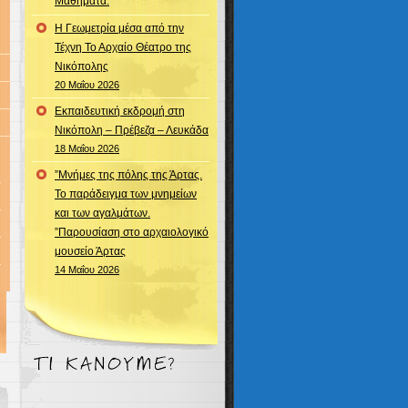
Μαθήματα.
Η Γεωμετρία μέσα από την
Τέχνη Το Αρχαίο Θέατρο της
Νικόπολης
20 Μαΐου 2026
Εκπαιδευτική εκδρομή στη
Νικόπολη – Πρέβεζα – Λευκάδα
18 Μαΐου 2026
”Μνήμες της πόλης της Άρτας.
Το παράδειγμα των μνημείων
και των αγαλμάτων.
”Παρουσίαση στο αρχαιολογικό
μουσείο Άρτας
14 Μαΐου 2026