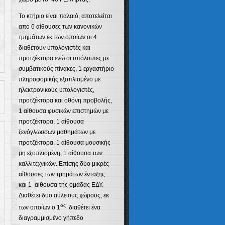
Το κτήριο είναι παλαιό, αποτελείται
από 6 αίθουσες των κανονικών
τμημάτων εκ των οποίων οι 4
διαθέτουν υπολογιστές και
προτζέκτορα ενώ οι υπόλοιπες με
συμβατικούς πίνακες, 1 εργαστήριο
πληροφορικής εξοπλισμένο με
ηλεκτρονικούς υπολογιστές,
προτζέκτορα και οθόνη προβολής,
1 αίθουσα φυσικών επιστημών με
προτζέκτορα, 1 αίθουσα
ξενόγλωσσων μαθημάτων με
προτζέκτορα, 1 αίθουσα μουσικής
μη εξοπλισμένη, 1 αίθουσα των
καλλιτεχνικών. Επίσης δύο μικρές
αίθουσες των τμημάτων ένταξης
και 1 αίθουσα της ομάδας ΕΔΥ.
Διαθέτει δυο αύλειους χώρους, εκ
ος
των οποίων ο 1
διαθέτει ένα
διαγραμμισμένο γήπεδο