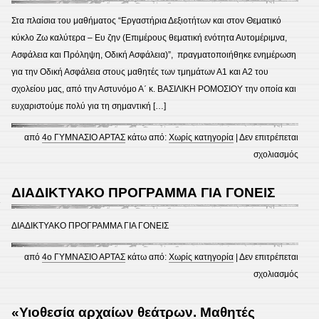
πανδ
ΣΧΟ
Στα πλαίσια του μαθήματος “Εργαστήρια Δεξιοτήτων και στον Θεματικό
Τα
ΜΑΣ
κύκλο Ζω καλύτερα – Ευ ζην (Επιμέρους θεματική ενότητα Αυτομέριμνα,
εφόδ
ΣΤΗ
Ασφάλεια και Πρόληψη, Οδική Ασφάλεια)”, πραγματοποιήθηκε ενημέρωση
της
ΕΚΘ
για την Οδική Ασφάλεια στους μαθητές των τμημάτων Α1 και Α2 του
Ψυχο
ΤΟΥ
σχολείου μας, από την Αστυνόμο Α΄ κ. ΒΑΣΙΛΙΚΗ ΡΟΜΟΣΙΟΥ την οποία και
το
ΚΑΣ
ευχαριστούμε πολύ για τη σημαντική […]
οποί
ΤΗΣ
απευ
ΑΡΤΑ
από
4ο ΓΥΜΝΑΣΙΟ ΑΡΤΑΣ
κάτω από:
Χωρίς κατηγορία
|
Δεν επιτρέπεται
σε
στο
σχολιασμός
εκπαι
Παρο
καθώ
για
ΔΙΑΔΙΚΤΥΑΚΟ ΠΡΟΓΡΑΜΜΑ ΓΙΑ ΓΟΝΕΙΣ
1
και
την
γονεί
Οδικ
ΔΙΑΔΙΚΤΥΑΚΟ ΠΡΟΓΡΑΜΜΑ ΓΙΑ ΓΟΝΕΙΣ
εφήβ
Ασφά
από
4ο ΓΥΜΝΑΣΙΟ ΑΡΤΑΣ
κάτω από:
Χωρίς κατηγορία
|
Δεν επιτρέπεται
στο
σχολιασμός
ΔΙΑΔ
ΠΡΟ
«Υιοθεσία αρχαίων θεάτρων. Μαθητές