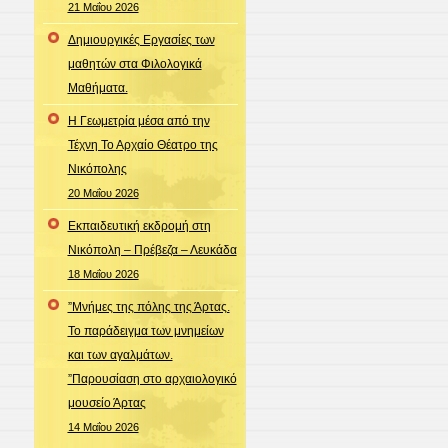
21 Μαΐου 2026
Δημιουργικές Εργασίες των
μαθητών στα Φιλολογικά
Μαθήματα.
Η Γεωμετρία μέσα από την
Τέχνη Το Αρχαίο Θέατρο της
Νικόπολης
20 Μαΐου 2026
Εκπαιδευτική εκδρομή στη
Νικόπολη – Πρέβεζα – Λευκάδα
18 Μαΐου 2026
”Μνήμες της πόλης της Άρτας.
Το παράδειγμα των μνημείων
και των αγαλμάτων.
”Παρουσίαση στο αρχαιολογικό
μουσείο Άρτας
14 Μαΐου 2026