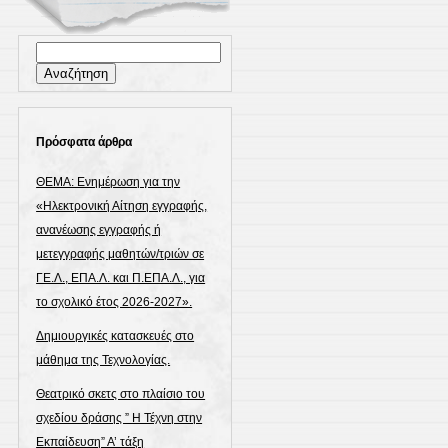
Αναζήτηση
για:
Πρόσφατα άρθρα
ΘΕΜΑ: Ενημέρωση για την
«Ηλεκτρονική Αίτηση εγγραφής,
ανανέωσης εγγραφής ή
μετεγγραφής μαθητών/τριών σε
ΓΕ.Λ., ΕΠΑ.Λ. και Π.ΕΠΑ.Λ., για
το σχολικό έτος 2026-2027».
Δημιουργικές κατασκευές στο
μάθημα της Τεχνολογίας.
Θεατρικό σκετς στο πλαίσιο του
σχεδίου δράσης ” Η Τέχνη στην
Εκπαίδευση” Α’ τάξη