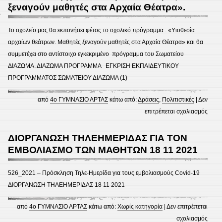
ΓΙΑ
ξεναγούν μαθητές στα Αρχαία Θέατρα».
1
ΓΟΝΕ
Το σχολείο μας θα εκπονήσει φέτος το σχολικό πρόγραμμα : «Υιοθεσία
αρχαίων θεάτρων. Μαθητές ξεναγούν μαθητές στα Αρχαία Θέατρα» και θα
συμμετέχει στο αντίστοιχο εγκεκριμένο πρόγραμμα του Σωματείου
ΔΙΑΖΩΜΑ. ΔΙΑΖΩΜΑ ΠΡΟΓΡΑΜΜΑ ΕΓΚΡΙΣΗ ΕΚΠΑΙΔΕΥΤΙΚΟΥ
ΠΡΟΓΡΑΜΜΑΤΟΣ ΣΩΜΑΤΕΙΟΥ ΔΙΑΖΩΜΑ (1)
από
4ο ΓΥΜΝΑΣΙΟ ΑΡΤΑΣ
κάτω από:
Δράσεις
,
Πολιτιστικές
|
Δεν
στο
επιτρέπεται σχολιασμός
«Υιο
αρχα
ΔΙΟΡΓΑΝΩΣΗ ΤΗΛΕΗΜΕΡΙΔΑΣ ΓΙΑ ΤΟΝ
θεάτ
ΕΜΒΟΛΙΑΣΜΟ ΤΩΝ ΜΑΘΗΤΩΝ 18 11 2021
Μαθη
ξενα
526_2021 – Πρόσκληση Τηλε-Ημερίδα για τους εμβολιασμούς Covid-19
μαθη
ΔΙΟΡΓΑΝΩΣΗ ΤΗΛΕΗΜΕΡΙΔΑΣ 18 11 2021
στα
Αρχα
από
4ο ΓΥΜΝΑΣΙΟ ΑΡΤΑΣ
κάτω από:
Χωρίς κατηγορία
|
Δεν επιτρέπεται
Θέατ
στο
σχολιασμός