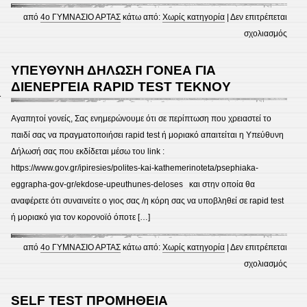
τάξη
από
4ο ΓΥΜΝΑΣΙΟ ΑΡΤΑΣ
κάτω από:
Χωρίς κατηγορία
|
Δεν επιτρέπεται
στο
σχολιασμός
Εκπα
για
ΥΠΕΥΘΥΝΗ ΔΗΛΩΣΗ ΓΟΝΕΑ ΓΙΑ
τις
ΔΙΕΝΕΡΓΕΙΑ RAPID TEST TEKNOY
1
Πρώτ
Βοήθ
Αγαπητοί γονείς, Σας ενημερώνουμε ότι σε περίπτωση που χρειαστεί το
από
παιδί σας να πραγματοποιήσει rapid test ή μοριακό απαιτείται η Υπεύθυνη
το
Δήλωσή σας που εκδίδεται μέσω του link :
ΕΚΑ
https://www.gov.gr/ipiresies/polites-kai-kathemerinoteta/psephiaka-
Άρτα
eggrapha-gov-gr/ekdose-upeuthunes-deloses και στην οποία θα
αναφέρετε ότι συναινείτε ο γιος σας /η κόρη σας να υποβληθεί σε rapid test
ή μοριακό για τον κορονοϊό όποτε […]
από
4ο ΓΥΜΝΑΣΙΟ ΑΡΤΑΣ
κάτω από:
Χωρίς κατηγορία
|
Δεν επιτρέπεται
στο
σχολιασμός
ΥΠΕ
ΔΗΛ
SELF TEST ΠΡΟΜΗΘΕΙΑ
1