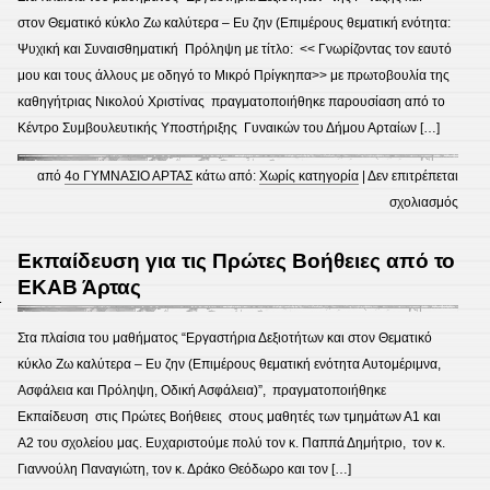
στον Θεματικό κύκλο Ζω καλύτερα – Ευ ζην (Επιμέρους θεματική ενότητα:
Ψυχική και Συναισθηματική Πρόληψη με τίτλο: << Γνωρίζοντας τον εαυτό
μου και τους άλλους με οδηγό το Μικρό Πρίγκηπα>> με πρωτοβουλία της
καθηγήτριας Νικολού Χριστίνας πραγματοποιήθηκε παρουσίαση από το
Κέντρο Συμβουλευτικής Υποστήριξης Γυναικών του Δήμου Αρταίων […]
από
4ο ΓΥΜΝΑΣΙΟ ΑΡΤΑΣ
κάτω από:
Χωρίς κατηγορία
|
Δεν επιτρέπεται
στο
σχολιασμός
Παρο
:Τα
Εκπαίδευση για τις Πρώτες Βοήθειες από το
όρια
ΕΚΑΒ Άρτας
1
των
Εφήβ
Στα πλαίσια του μαθήματος “Εργαστήρια Δεξιοτήτων και στον Θεματικό
στα
κύκλο Ζω καλύτερα – Ευ ζην (Επιμέρους θεματική ενότητα Αυτομέριμνα,
πλαίσ
Ασφάλεια και Πρόληψη, Οδική Ασφάλεια)”, πραγματοποιήθηκε
Εργα
Eκπαίδευση στις Πρώτες Βοήθειες στους μαθητές των τμημάτων Α1 και
Δεξι
Α2 του σχολείου μας. Ευχαριστούμε πολύ τον κ. Παππά Δημήτριο, τον κ.
της
Γιαννούλη Παναγιώτη, τον κ. Δράκο Θεόδωρο και τον […]
Γ’