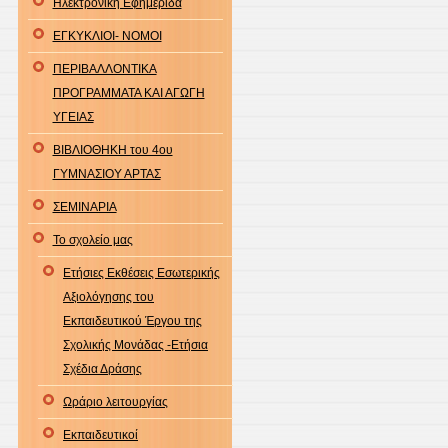
Ηλεκτρονική Εφημερίδα
ΕΓΚΥΚΛΙΟΙ- ΝΟΜΟΙ
ΠΕΡΙΒΑΛΛΟΝΤΙΚΑ
ΠΡΟΓΡΑΜΜΑΤΑ ΚΑΙ ΑΓΩΓΗ
ΥΓΕΙΑΣ
ΒΙΒΛΙΟΘΗΚΗ του 4ου
ΓΥΜΝΑΣΙΟΥ ΑΡΤΑΣ
ΣΕΜΙΝΑΡΙΑ
Το σχολείο μας
Ετήσιες Εκθέσεις Εσωτερικής
Αξιολόγησης του
Εκπαιδευτικού Έργου της
Σχολικής Μονάδας -Ετήσια
Σχέδια Δράσης
Ωράριο λειτουργίας
Εκπαιδευτικοί