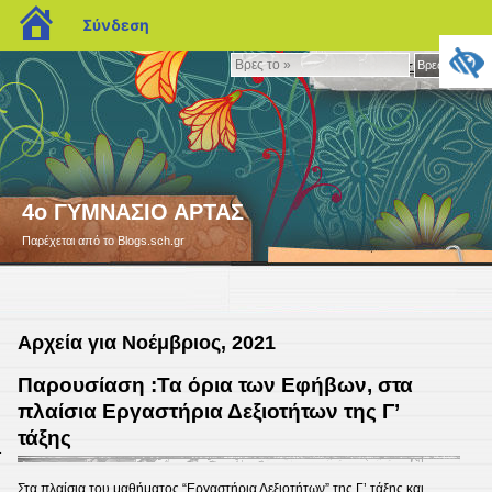
blogs.sch.gr
Σύνδεση
Βρες
Βρες το »
το
»
4ο ΓΥΜΝΑΣΙΟ ΑΡΤΑΣ
Παρέχεται από το Blogs.sch.gr
Αρχεία για Νοέμβριος, 2021
Παρουσίαση :Τα όρια των Εφήβων, στα
πλαίσια Εργαστήρια Δεξιοτήτων της Γ’
τάξης
1
Στα πλαίσια του μαθήματος “Εργαστήρια Δεξιοτήτων” της Γ’ τάξης και