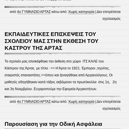
από
4ο ΓΥΜΝΑΣΙΟ ΑΡΤΑΣ
κάτω από:
Χωρίς κατηγορία
|
Δεν επιτρέπεται
στο
σχολιασμός
Παρα
26
ΕΚΠΑΙΔΕΥΤΙΚΕΣ ΕΠΙΣΚΕΨΕΙΣ ΤΟΥ
Νοεμ
ΣΧΟΛΕΙΟΥ ΜΑΣ ΣΤΗΝ ΕΚΘΕΣΗ ΤΟΥ
και
ΚΑΣΤΡΟΥ ΤΗΣ ΑΡΤΑΣ
1
ώρα
18:0
Το σχολείο μας επισκέφθηκε την έκθεση στο χώρο ΙΤΣ ΚΑΛΕ του
webi
Κάστρου της Άρτας με τίτλο : << Η Άρτα το 1821. Έμποροι ,τεχνίτες,
με
εταιριστές επαναστάτες.>>όπου και ξεναγήθηκε από Αρχαιολόγους. Οι
θέμα
μαθητές οδηγήθηκαν κατά τάξεις σεβόμενοι τα πρωτόκολλα στις 1η, 2η
«Ο
και 3η Νοεμβρίου. Ευχαριστούμε την Εφορεία Αρχαιοτήτων.
έφηβ
και
από
4ο ΓΥΜΝΑΣΙΟ ΑΡΤΑΣ
κάτω από:
Χωρίς κατηγορία
|
Δεν επιτρέπεται
το
στο
σχολιασμός
περι
ΕΚΠΑ
του
ΕΠΙΣ
Παρουσίαση για την Οδική Ασφάλεια
1
στην
ΤΟΥ