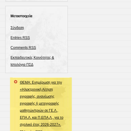
Μεταστοιχεία
Σύνδεση
Entries
RSS
Comments
RSS
Εκπαιδευτικές Κοινότητες &
Ιστολόγια ΠΣΔ
ΘΕΜΑ: Ενημέρωση για την
«Ηλεκτρονική Αίτηση
εγγραφής, ανανέωσης
εγγραφής ή μετεγγραφής
μαθητών/τριών σε ΓΕ.Λ.,
ΕΠΑ.Λ. και Π.ΕΠΑ.Λ., για το
σχολικό έτος 2026-2027».