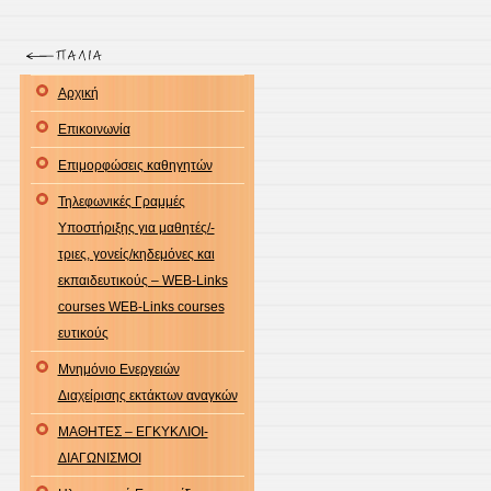
ΔΙΟ
ΤΗΛ
ΓΙΑ
Αρχική
ΤΟΝ
ΕΜΒ
Επικοινωνία
ΤΩΝ
Επιμορφώσεις καθηγητών
ΜΑΘ
Τηλεφωνικές Γραμμές
18
Υποστήριξης για μαθητές/-
11
τριες, γονείς/κηδεμόνες και
2021
εκπαιδευτικούς – WEB-Links
courses WEB-Links courses
ευτικούς
Μνημόνιο Ενεργειών
Διαχείρισης εκτάκτων αναγκών
ΜΑΘΗΤΕΣ – ΕΓΚΥΚΛΙΟΙ-
ΔΙΑΓΩΝΙΣΜΟΙ