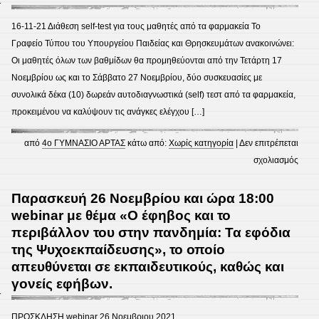
ΓΟΝ
ΓΙΑ
16-11-21 Διάθεση self-test για τους μαθητές από τα φαρμακεία Το
ΔΙΕΝ
Γραφείο Τύπου του Υπουργείου Παιδείας και Θρησκευμάτων ανακοινώνει:
RAPI
Οι μαθητές όλων των βαθμίδων θα προμηθεύονται από την Τετάρτη 17
TES
Νοεμβρίου ως και το Σάββατο 27 Νοεμβρίου, δύο συσκευασίες με
TEK
συνολικά δέκα (10) δωρεάν αυτοδιαγνωστικά (self) τεστ από τα φαρμακεία,
προκειμένου να καλύψουν τις ανάγκες ελέγχου […]
από
4ο ΓΥΜΝΑΣΙΟ ΑΡΤΑΣ
κάτω από:
Χωρίς κατηγορία
|
Δεν επιτρέπεται
στο
σχολιασμός
SEL
TES
Παρασκευή 26 Νοεμβρίου και ώρα 18:00
ΠΡΟ
webinar με θέμα «Ο έφηβος και το
περιβάλλον του στην πανδημία: Τα εφόδια
της Ψυχοεκπαίδευσης», το οποίο
απευθύνεται σε εκπαιδευτικούς, καθώς και
γονείς εφήβων.
1
ΠΡΟΣΚΛΗΣΗ webinar 26 Nοεμβριου 2021