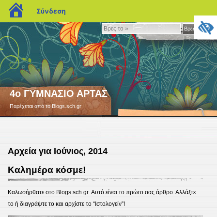
blogs.sch.gr
Σύνδεση
Βρες
Βρες το »
το
»
4ο ΓΥΜΝΑΣΙΟ ΑΡΤΑΣ
Παρέχεται από το Blogs.sch.gr
Αρχεία για Ιούνιος, 2014
Καλημέρα κόσμε!
Καλωσήρθατε στο Blogs.sch.gr. Αυτό είναι το πρώτο σας άρθρο. Αλλάξτε
το ή διαγράψτε το και αρχίστε το “Ιστολογείν”!