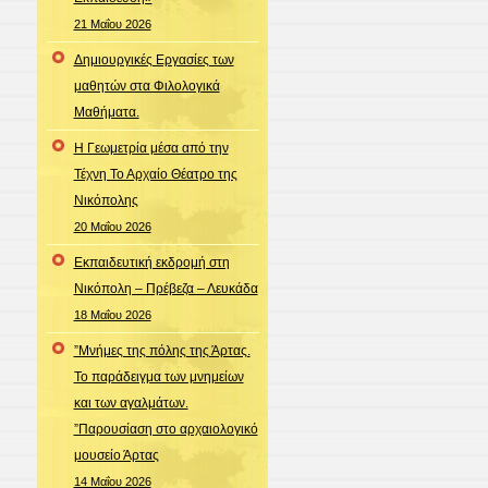
21 Μαΐου 2026
Δημιουργικές Εργασίες των
μαθητών στα Φιλολογικά
Μαθήματα.
Η Γεωμετρία μέσα από την
Τέχνη Το Αρχαίο Θέατρο της
Νικόπολης
20 Μαΐου 2026
Εκπαιδευτική εκδρομή στη
Νικόπολη – Πρέβεζα – Λευκάδα
18 Μαΐου 2026
”Μνήμες της πόλης της Άρτας.
Το παράδειγμα των μνημείων
και των αγαλμάτων.
”Παρουσίαση στο αρχαιολογικό
μουσείο Άρτας
14 Μαΐου 2026