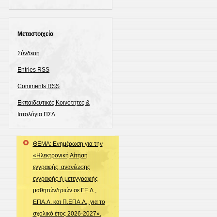
Μεταστοιχεία
Σύνδεση
Entries
RSS
Comments
RSS
Εκπαιδευτικές Κοινότητες &
Ιστολόγια ΠΣΔ
ΘΕΜΑ: Ενημέρωση για την
«Ηλεκτρονική Αίτηση
εγγραφής, ανανέωσης
εγγραφής ή μετεγγραφής
μαθητών/τριών σε ΓΕ.Λ.,
ΕΠΑ.Λ. και Π.ΕΠΑ.Λ., για το
σχολικό έτος 2026-2027».