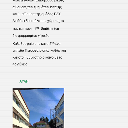
καλλιτεχνικών. Επίσης δύο μικρές
αίθουσες των τμημάτων ένταξης
και 1 αίθουσα της ομάδας ΕΔΥ.
Διαθέτει δυο αύλειους χώρους, εκ
ος
των οποίων ο 1
διαθέτει ένα
διαγραμμισμένο γήπεδο
ος
Καλαθοσφαίρισης και ο 2
ένα
γήπεδο Πετοσφαίρισης, καθώς και
κλειστό Γυμναστήριο κοινό με το
4ο Λύκειο.
ΑΥΛΗ