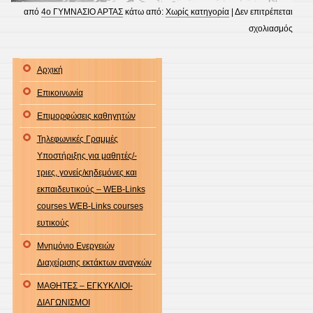
από
4ο ΓΥΜΝΑΣΙΟ ΑΡΤΑΣ
κάτω από:
Χωρίς κατηγορία
|
Δεν επιτρέπεται
στο
σχολιασμός
Καλη
κόσμε
Αρχική
Επικοινωνία
Επιμορφώσεις καθηγητών
Τηλεφωνικές Γραμμές
Υποστήριξης για μαθητές/-
τριες, γονείς/κηδεμόνες και
εκπαιδευτικούς – WEB-Links
courses WEB-Links courses
ευτικούς
Μνημόνιο Ενεργειών
Διαχείρισης εκτάκτων αναγκών
ΜΑΘΗΤΕΣ – ΕΓΚΥΚΛΙΟΙ-
ΔΙΑΓΩΝΙΣΜΟΙ