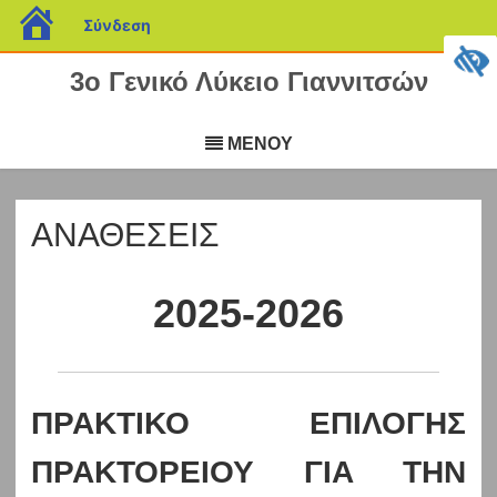
blogs.sch.gr
Σύνδεση
3ο Γενικό Λύκειο Γιαννιτσών
Μετάβαση
σε
ΜΕΝΟΥ
περιεχόμενο
ΑΝΑΘΕΣΕΙΣ
2025-2026
ΠΡΑΚΤΙΚΟ ΕΠΙΛΟΓΗΣ
ΠΡΑΚΤΟΡΕΙΟΥ ΓΙΑ ΤΗΝ