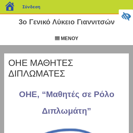
blogs.sch.gr
Σύνδεση
3ο Γενικό Λύκειο Γιαννιτσών
Μετάβαση
σε
ΜΕΝΟΥ
περιεχόμενο
ΟΗΕ ΜΑΘΗΤΕΣ
ΔΙΠΛΩΜΑΤΕΣ
ΟΗΕ, “Μαθητές σε Ρόλο
Διπ
λωμάτη”