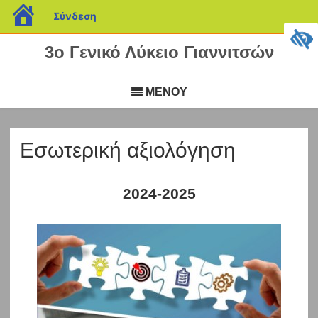
blogs.sch.gr
Σύνδεση
3ο Γενικό Λύκειο Γιαννιτσών
Μετάβαση
σε
ΜΕΝΟΥ
περιεχόμενο
Εσωτερική αξιολόγηση
2024-2025