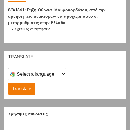
8/8/1841:
Ρήξη Όθωνα  Μαυροκορδάτου, από την
άρνηση των ανακτόρων να προχωρήσουν οι
μεταρρυθμίσεις στην Ελλάδα.
-
Σχετικές αναρτήσεις
TRANSLATE
Select
a
language
to
translate
Translate
this
page
Χρήσιμες συνδέσεις