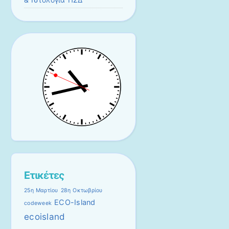
Ετικέτες
25η Μαρτίου
28η Οκτωβρίου
ECO-Island
codeweek
ecoisland