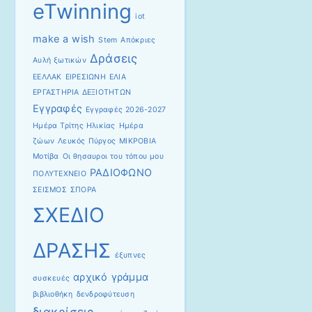
eTwinning
iot
make a wish
Stem
Απόκριες
Δράσεις
Αυλή ξωτικών
ΕΕΛΛΑΚ
ΕΙΡΕΣΙΩΝΗ
ΕΛΙΑ
ΕΡΓΑΣΤΗΡΙΑ ΔΕΞΙΟΤΗΤΩΝ
Εγγραφές
Εγγραφές 2026-2027
Ημέρα Τρίτης Ηλικίας
Ημέρα
ζώων
Λευκός Πύργος
ΜΙΚΡΟΒΙΑ
Μοτίβα
Οι θησαυροι του τόπου μου
ΡΑΔΙΟΦΩΝΟ
ΠΟΛΥΤΕΧΝΕΙΟ
ΣΕΙΣΜΟΣ
ΣΠΟΡΑ
ΣΧΕΔΙΟ
ΔΡΑΣΗΣ
έξυπνες
αρχικό γράμμα
συσκευές
βιβλιοθήκη
δενδροφύτευση