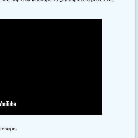
οιήσαμε.