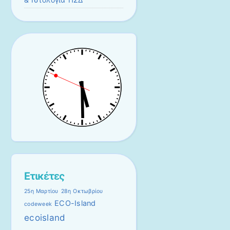
Ετικέτες
25η Μαρτίου
28η Οκτωβρίου
ECO-Island
codeweek
ecoisland