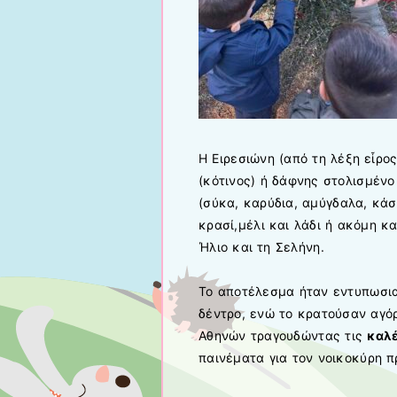
Η Ειρεσιώνη (από τη λέξη εἶρο
(κότινος) ή δάφνης στολισμένο
(σύκα, καρύδια, αμύγδαλα, κάσ
κρασί,μέλι και λάδι ή ακόμη κ
Ήλιο και τη Σελήνη.
Το αποτέλεσμα ήταν εντυπωσια
δέντρο, ενώ το κρατούσαν αγό
Αθηνών τραγουδώντας τις
καλέ
παινέματα για τον νοικοκύρη 