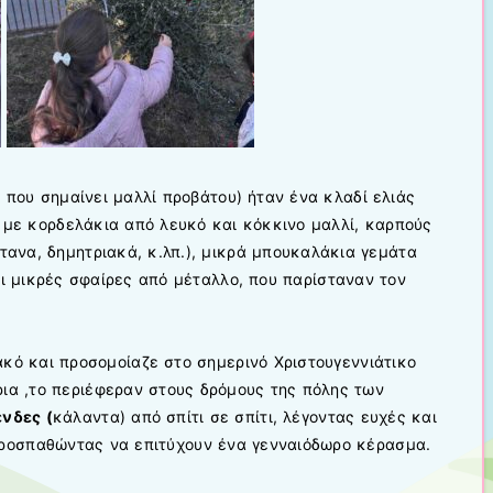
ς που σημαίνει μαλλί προβάτου) ήταν ένα κλαδί ελιάς
 με κορδελάκια από λευκό και κόκκινο μαλλί, καρπούς
τανα, δημητριακά, κ.λπ.), μικρά μπουκαλάκια γεμάτα
αι μικρές σφαίρες από μέταλλο, που παρίσταναν τον
κό και προσομοίαζε στο σημερινό Χριστουγεννιάτικο
ρια ,το περιέφεραν στους δρόμους της πόλης των
νδες (
κάλαντα) από σπίτι σε σπίτι, λέγοντας ευχές και
προσπαθώντας να επιτύχουν ένα γενναιόδωρο κέρασμα.