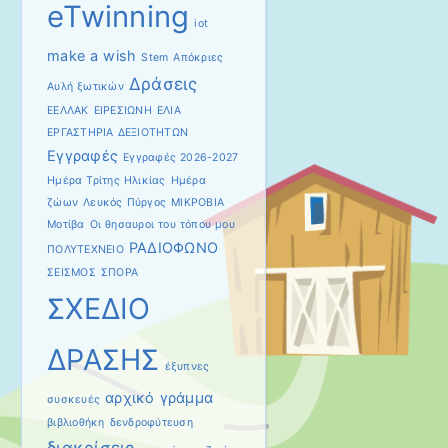
eTwinning
iot
make a wish
Stem
Απόκριες
Δράσεις
Αυλή ξωτικών
ΕΕΛΛΑΚ
ΕΙΡΕΣΙΩΝΗ
ΕΛΙΑ
ΕΡΓΑΣΤΗΡΙΑ ΔΕΞΙΟΤΗΤΩΝ
Εγγραφές
Εγγραφές 2026-2027
Ημέρα Τρίτης Ηλικίας
Ημέρα
ζώων
Λευκός Πύργος
ΜΙΚΡΟΒΙΑ
Μοτίβα
Οι θησαυροι του τόπου μου
ΡΑΔΙΟΦΩΝΟ
ΠΟΛΥΤΕΧΝΕΙΟ
ΣΕΙΣΜΟΣ
ΣΠΟΡΑ
ΣΧΕΔΙΟ
ΔΡΑΣΗΣ
έξυπνες
αρχικό γράμμα
συσκευές
βιβλιοθήκη
δενδροφύτευση