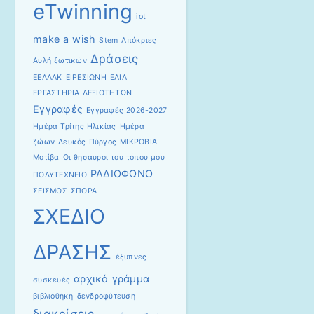
eTwinning
iot
make a wish
Stem
Απόκριες
Δράσεις
Αυλή ξωτικών
ΕΕΛΛΑΚ
ΕΙΡΕΣΙΩΝΗ
ΕΛΙΑ
ΕΡΓΑΣΤΗΡΙΑ ΔΕΞΙΟΤΗΤΩΝ
Εγγραφές
Εγγραφές 2026-2027
Ημέρα Τρίτης Ηλικίας
Ημέρα
ζώων
Λευκός Πύργος
ΜΙΚΡΟΒΙΑ
Μοτίβα
Οι θησαυροι του τόπου μου
ΡΑΔΙΟΦΩΝΟ
ΠΟΛΥΤΕΧΝΕΙΟ
ΣΕΙΣΜΟΣ
ΣΠΟΡΑ
ΣΧΕΔΙΟ
ΔΡΑΣΗΣ
έξυπνες
αρχικό γράμμα
συσκευές
βιβλιοθήκη
δενδροφύτευση