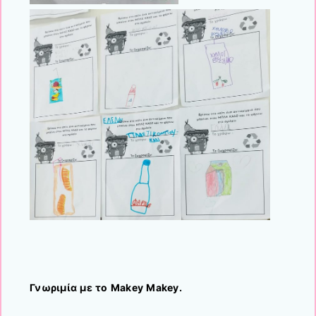
Γνωριμία με το Μakey Μakey.