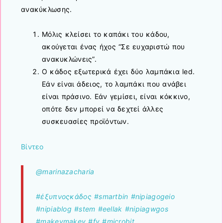
ανακύκλωσης.
Μόλις κλείσει το καπάκι του κάδου,
ακούγεται ένας ήχος “Σε ευχαριστώ που
ανακυκλώνεις”.
Ο κάδος εξωτερικά έχει δύο λαμπάκια led.
Εάν είναι άδειος, το λαμπάκι που ανάβει
είναι πράσινο. Εάν γεμίσει, είναι κόκκινο,
οπότε δεν μπορεί να δεχτεί άλλες
συσκευασίες προϊόντων.
Βίντεο
@marinazacharia
#έξυπνοςκάδος
#smartbin
#nipiagogeio
#nipiablog
#stem
#eellak
#nipiagwgos
#makeymakey
#fy
#microbit