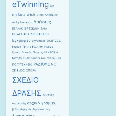
eTwinning
iot
make a wish
Stem
Απόκριες
Δράσεις
Αυλή ξωτικών
ΕΕΛΛΑΚ
ΕΙΡΕΣΙΩΝΗ
ΕΛΙΑ
ΕΡΓΑΣΤΗΡΙΑ ΔΕΞΙΟΤΗΤΩΝ
Εγγραφές
Εγγραφές 2026-2027
Ημέρα Τρίτης Ηλικίας
Ημέρα
ζώων
Λευκός Πύργος
ΜΙΚΡΟΒΙΑ
Μοτίβα
Οι θησαυροι του τόπου μου
ΡΑΔΙΟΦΩΝΟ
ΠΟΛΥΤΕΧΝΕΙΟ
ΣΕΙΣΜΟΣ
ΣΠΟΡΑ
ΣΧΕΔΙΟ
ΔΡΑΣΗΣ
έξυπνες
αρχικό γράμμα
συσκευές
βιβλιοθήκη
δενδροφύτευση