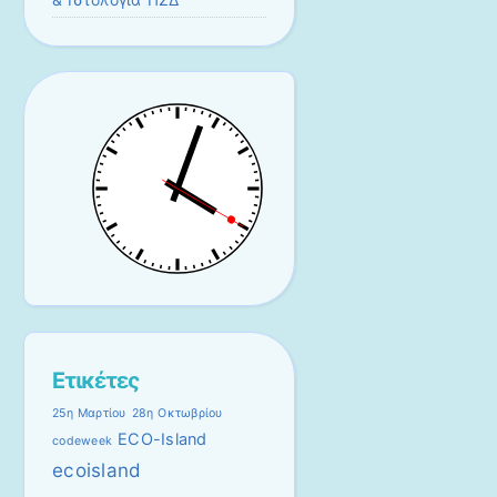
Ετικέτες
25η Μαρτίου
28η Οκτωβρίου
ECO-Island
codeweek
ecoisland