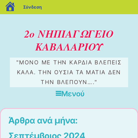
blogs.sch.gr
Σύνδεση
2ο ΝΗΠΙΑΓΩΓΕΙΟ
ΚΑΒΑΛΑΡΙΟΥ
"ΜΌΝΟ ΜΕ ΤΗΝ ΚΑΡΔΙΆ ΒΛΈΠΕΙΣ
ΚΑΛΆ. ΤΗΝ ΟΥΣΊΑ ΤΑ ΜΆΤΙΑ ΔΕΝ
ΤΗΝ ΒΛΈΠΟΥΝ…."
Μενού
Μετάβαση στο περιεχόμενο
Άρθρα ανά μήνα:
Σεπτέμβριος 2024