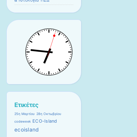
Ετικέτες
25η Μαρτίου
28η Οκτωβρίου
ECO-Island
codeweek
ecoisland