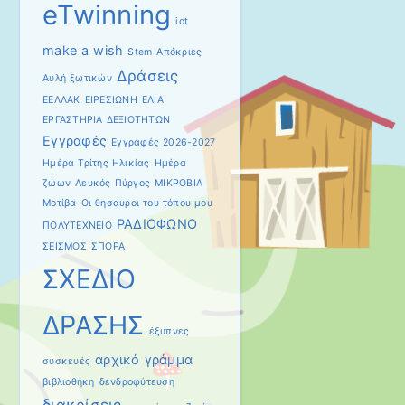
eTwinning
iot
make a wish
Stem
Απόκριες
Δράσεις
Αυλή ξωτικών
ΕΕΛΛΑΚ
ΕΙΡΕΣΙΩΝΗ
ΕΛΙΑ
ΕΡΓΑΣΤΗΡΙΑ ΔΕΞΙΟΤΗΤΩΝ
Εγγραφές
Εγγραφές 2026-2027
Ημέρα Τρίτης Ηλικίας
Ημέρα
ζώων
Λευκός Πύργος
ΜΙΚΡΟΒΙΑ
Μοτίβα
Οι θησαυροι του τόπου μου
ΡΑΔΙΟΦΩΝΟ
ΠΟΛΥΤΕΧΝΕΙΟ
ΣΕΙΣΜΟΣ
ΣΠΟΡΑ
ΣΧΕΔΙΟ
ΔΡΑΣΗΣ
έξυπνες
αρχικό γράμμα
συσκευές
βιβλιοθήκη
δενδροφύτευση