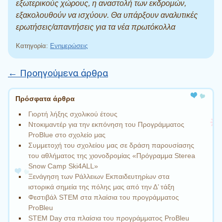
εξωτερικούς χώρους, η αναστολή των εκδρομών,
εξακολουθούν να ισχύουν. Θα υπάρξουν αναλυτικές
ερωτήσεις/απαντήσεις για τα νέα πρωτόκολλα
Κατηγορία:
Ενημερώσεις
←
Προηγούμενα άρθρα
Πλοήγηση άρθρων
Πρόσφατα άρθρα
Γιορτή λήξης σχολικού έτους
Ντοκιμαντέρ για την εκπόνηση του Προγράμματος
ProBlue στο σχολείο μας
Συμμετοχή του σχολείου μας σε δράση παρουσίασης
του αθλήματος της χιονοδρομίας «Πρόγραμμα Sterea
Snow Camp Ski4ALL»
Ξενάγηση των Ράλλειων Εκπαιδευτηρίων στα
ιστορικά σημεία της πόλης μας από την Δ’ τάξη
Φεστιβάλ STEM στα πλαίσια του προγράμματος
ProBleu
STEM Day στα πλαίσια του προγράμματος ProBleu