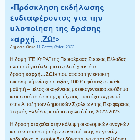
«Πρόσκληση εκδήλωσης
ενδιαφέροντος για την
υλοποίηση της δράσης
«αρχή…ΖΩ!»
Δημοσιεύθηκε
11 Σεπτεμβρίου 2022
Η δομή “ΓΕΦΥΡΑ” της Περιφέρειας Στερεάς Ελλάδας
υλοποιεί για άλλη μια σχολική χρονιά τη
δράση
«αρχή…ΖΩ!»
που αφορά την έκτακτη
οικονομική ενίσχυση
αξίας 100 € εφάπαξ
σε κάθε
μαθητή – μέλος οικογένειας με οικογενειακό εισόδημα
κάτω από τα όρια της φτώχειας, που έχει εγγραφεί
στην Α’ τάξη των Δημοτικών Σχολείων της Περιφέρειας
Στερεάς Ελλάδας κατά το σχολικό έτος 2022-2023.
Η δράση στοχεύει στην κάλυψη οικονομικών αναγκών
και την κατανομή πόρων ανακούφισης σε γονείς/
κηδεμόνες, οι οποίοι δεν δύνανται να ανταπεξέλθουν