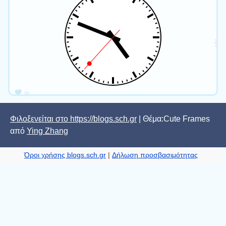
Φιλοξενείται στο https://blogs.sch.gr
| Θέμα:Cute Frames
από
Ying Zhang
Όροι χρήσης blogs.sch.gr
|
Δήλωση προσβασιμότητας