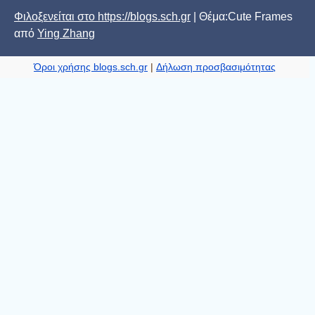
Φιλοξενείται στο https://blogs.sch.gr
| Θέμα:Cute Frames
από
Ying Zhang
Όροι χρήσης blogs.sch.gr
|
Δήλωση προσβασιμότητας