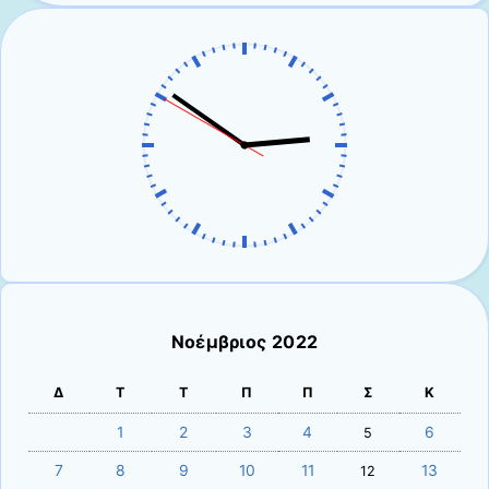
Νοέμβριος 2022
Δ
Τ
Τ
Π
Π
Σ
Κ
1
2
3
4
6
5
7
8
9
10
11
13
12