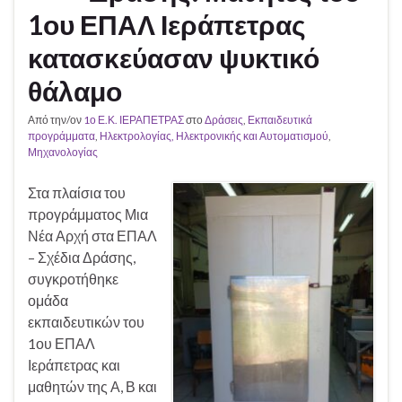
1ου ΕΠΑΛ Ιεράπετρας
κατασκεύασαν ψυκτικό
θάλαμο
Από την/ον
1ο Ε.Κ. ΙΕΡΑΠΕΤΡΑΣ
στο
Δράσεις
,
Εκπαιδευτικά
προγράμματα
,
Ηλεκτρολογίας, Ηλεκτρονικής και Αυτοματισμού
,
Μηχανολογίας
Στα πλαίσια του
προγράμματος Μια
Νέα Αρχή στα ΕΠΑΛ
– Σχέδια Δράσης,
συγκροτήθηκε
ομάδα
εκπαιδευτικών του
1ου ΕΠΑΛ
Ιεράπετρας και
μαθητών της Α, Β και