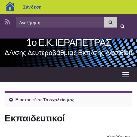
blogs.sch.gr
Σύνδεση
Search
Αναζήτηση
Εναλλαγ
for:
φόρμας
1ο Ε.Κ. ΙΕΡΑΠΕΤΡΑΣ
αναζήτη
Δ/νσης Δευτεροβάθμιας Εκπ/σης Λασιθίου
Εναλ
πλοή
Επιστροφή σε
Το σχολείο μας
Εκπαιδευτικοί
Υπεύθυνοι