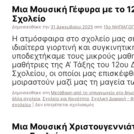
Γιορτή:
Μια Μουσική Γέφυρα με το 1
«Η
Σχολείο
Μάγισσα
που
Δημοσιεύθηκε την
31 Δεκεμβρίου 2025
από
15ο ΝΗΠΙΑΓΩ
μισούσε
τα
Η ατμόσφαιρα στο σχολείο μας σ
Κάλαντα»
ιδιαίτερα γιορτινή και συγκινητι
υποδεχτήκαμε τους μικρούς μαθη
μαθήτριες της Α’ Τάξης του 12ου
Σχολείου, οι οποίοι μας επισκέφθ
μοιραστούν μαζί μας τη μαγεία 
Δημοσιεύθηκε στη
Μετάβαση από το νηπιαγωγείο στο δημο
άλλα σχολεία
,
Σχολείο και Κοινότητα
,
Σχολική Διαρροή - Φ
στο
σχολείου
|
Δεν επιτρέπεται σχολιασμός
Μια
Μουσική
Γέφυρα
Μια Μουσική Χριστουγεννιά
με