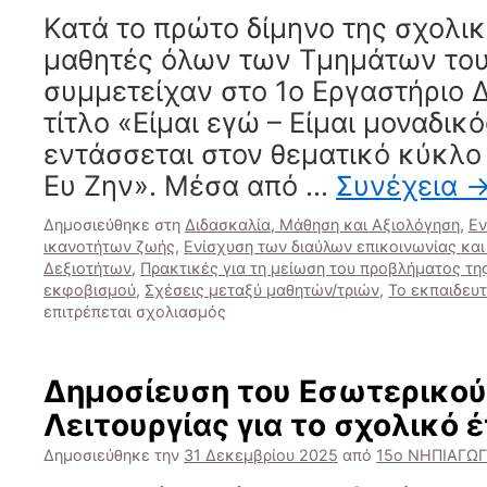
Κατά το πρώτο δίμηνο της σχολικ
μαθητές όλων των Τμημάτων του
συμμετείχαν στο 1ο Εργαστήριο 
τίτλο «Είμαι εγώ – Είμαι μοναδικό
εντάσσεται στον θεματικό κύκλο
Ευ Ζην». Μέσα από …
Συνέχεια
Δημοσιεύθηκε στη
Διδασκαλία, Μάθηση και Αξιολόγηση
,
Εν
ικανοτήτων ζωής
,
Ενίσχυση των διαύλων επικοινωνίας και
Δεξιοτήτων
,
Πρακτικές για τη μείωση του προβλήματος της
εκφοβισμού
,
Σχέσεις μεταξύ μαθητών/τριών
,
Το εκπαιδευτ
στο
επιτρέπεται σχολιασμός
Εργαστήρια
Δεξιοτήτων:
«Είμαι
Δημοσίευση του Εσωτερικού
εγώ
Λειτουργίας για το σχολικό
–
Είμαι
Δημοσιεύθηκε την
31 Δεκεμβρίου 2025
από
15ο ΝΗΠΙΑΓΩ
μοναδικός!»
(Οκτώβριος