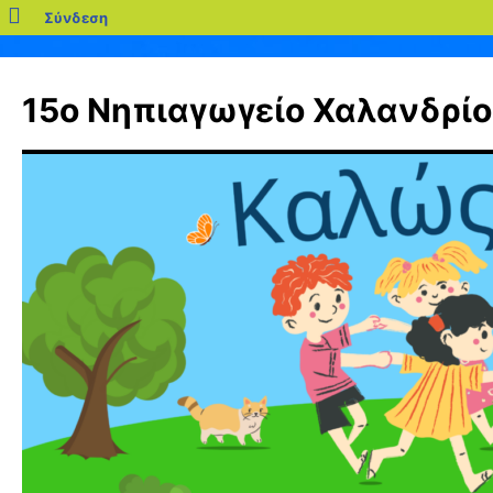
blogs.sch.gr
Σύνδεση
Μετάβαση
σε
15ο Νηπιαγωγείο Χαλανδρίο
περιεχόμενο