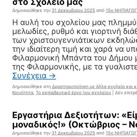
στο Σχολείο μας
το
12ο
Δημοσιεύθηκε την
31 Δεκεμβρίου 2025
από
15ο ΝΗΠΙΑΓΩ
Δημοτικό
Σχολείο
Η αυλή του σχολείου μας πλημμύ
μελωδίες, ρυθμό και γιορτινή διά
των χριστουγεννιάτικων εκδηλώ
την ιδιαίτερη τιμή και χαρά να υ
Φιλαρμονική Μπάντα του Δήμου μ
της Φιλαρμονικής, με τα γυαλισ
Συνέχεια
→
Δημοσιεύθηκε στη
Δραστηριοποίηση με άλλα σχολεία και 
Κοινότητα
,
Το εκπαιδευτικό έργο του σχολείου
|
Δεν επιτρ
Εργαστήρια Δεξιοτήτων: «Είμ
μοναδικός!» (Οκτώβριος – Ν
Δημοσιεύθηκε την
31 Δεκεμβρίου 2025
από
15ο ΝΗΠΙΑΓΩ