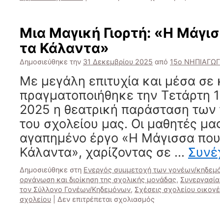
Μια
Ζεστή
Αγκαλιά
Μια Μαγική Γιορτή: «Η Μάγι
στη
τα Κάλαντα»
Σκηνή:
Η
Δημοσιεύθηκε την
31 Δεκεμβρίου 2025
από
15ο ΝΗΠΙΑΓΩ
Παράστα
«Το
Με μεγάλη επιτυχία και μέσα σε
Φαρδύ
πραγματοποιήθηκε την Τετάρτη 
Πουλόβερ
2025 η θεατρική παράσταση των 
του σχολείου μας. Οι μαθητές μα
αγαπημένο έργο «Η Μάγισσα που
Κάλαντα», χαρίζοντας σε …
Συνέ
Δημοσιεύθηκε στη
Ενεργός συμμετοχή των γονέων/κηδεμό
οργάνωση και διοίκηση της σχολικής μονάδας
,
Συνεργασία
τον Σύλλογο Γονέων/Κηδεμόνων
,
Σχέσεις σχολείου οικογέ
στο
σχολείου
|
Δεν επιτρέπεται σχολιασμός
Μια
Μαγική