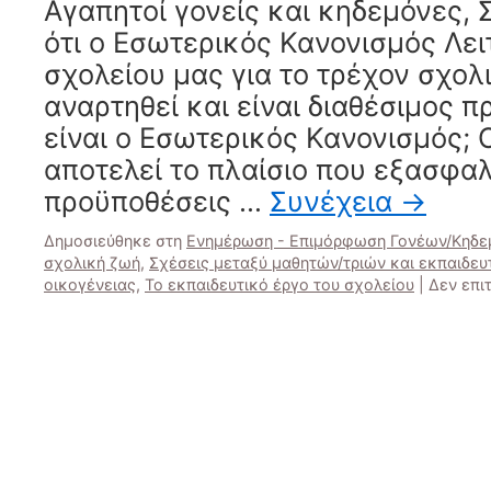
Αγαπητοί γονείς και κηδεμόνες,
–
ότι ο Εσωτερικός Κανονισμός Λει
Νοέμβριος)
σχολείου μας για το τρέχον σχολι
αναρτηθεί και είναι διαθέσιμος π
είναι ο Εσωτερικός Κανονισμός; 
αποτελεί το πλαίσιο που εξασφαλί
προϋποθέσεις …
Συνέχεια
→
Δημοσιεύθηκε στη
Ενημέρωση - Επιμόρφωση Γονέων/Κηδ
σχολική ζωή
,
Σχέσεις μεταξύ μαθητών/τριών και εκπαιδευ
οικογένειας
,
Το εκπαιδευτικό έργο του σχολείου
|
Δεν επι