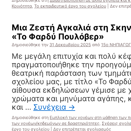
Δημοσιεύθηκε στη
Δραστηριοποίηση με άλλα σχολεία και 
Κοινότητα
,
Το εκπαιδευτικό έργο του σχολείου
|
Δεν επιτρ
Μια Ζεστή Αγκαλιά στη Σκη
«Το Φαρδύ Πουλόβερ»
Δημοσιεύθηκε την
31 Δεκεμβρίου 2025
από
15ο ΝΗΠΙΑΓΩ
Με μεγάλη επιτυχία και πολύ κέφ
πραγματοποιήθηκε την προηγούμ
θεατρική παράσταση των τμημάτω
σχολείου μας, με τίτλο «Το Φαρδ
αίθουσα εκδηλώσεων γέμισε με 
χρώματα και μηνύματα αγάπης, 
και …
Συνέχεια
→
Δημοσιεύθηκε στη
Εμπλοκή των γονέων στη μάθηση των π
των γονέων/κηδεμόνων σε δραστηριότητες
,
Σχέσεις σχολε
στο
έργο του σχολείου
|
Δεν επιτρέπεται σχολιασμός