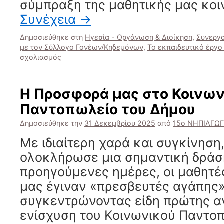
σύμπραξη της μαθητικής μας κοι
Συνέχεια
→
Δημοσιεύθηκε στη
Ηγεσία - Οργάνωση & Διοίκηση
,
Συνεργ
με τον Σύλλογο Γονέων/Κηδεμόνων
,
Το εκπαιδευτικό έργο
στο
σχολιασμός
Η
Ισχύς
εν
Η Προσφορά μας στο Κοινων
τη
Παντοπωλείο του Δήμου
Ενώσει:
Το
Δημοσιεύθηκε την
31 Δεκεμβρίου 2025
από
15ο ΝΗΠΙΑΓΩ
Χριστουγεννιάτικο
Bazaar
Με ιδιαίτερη χαρά και συγκίνηση,
μας
ολοκλήρωσε μια σημαντική δράσ
προηγούμενες ημέρες, οι μαθητές
μας έγιναν «πρεσβευτές αγάπης»
συγκεντρώνοντας είδη πρώτης α
ενίσχυση του Κοινωνικού Παντοπ