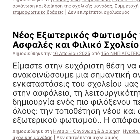
οργάνωση και διοίκηση της σχολικής μονάδας
,
Συμμετοχή 
στο
επιμορφωτικές δράσεις
|
Δεν επιτρέπεται σχολιασμός
Σημα
Επι
για
Νέος Εξωτερικός Φωτισμός 
τους
Ασφαλές και Φιλικό Σχολείο
Εκπα
μας
Δημοσιεύθηκε την
16 Απριλίου 2025
από
15ο ΝΗΠΙΑΓΩΓΕΙ
Είμαστε στην ευχάριστη θέση να
ανακοινώσουμε μια σημαντική α
εγκαταστάσεις του σχολείου μας
στην ασφάλεια, τη λειτουργικότητ
δημιουργία ενός πιο φιλόξενου π
όλους: την τοποθέτηση νέου και
εξωτερικού φωτισμού.. Η απόφ
Δημοσιεύθηκε στη
Ηγεσία - Οργάνωση & Διοίκηση
,
Ηγεσία,
στο
σχολικής μονάδας
|
Δεν επιτρέπεται σχολιασμός