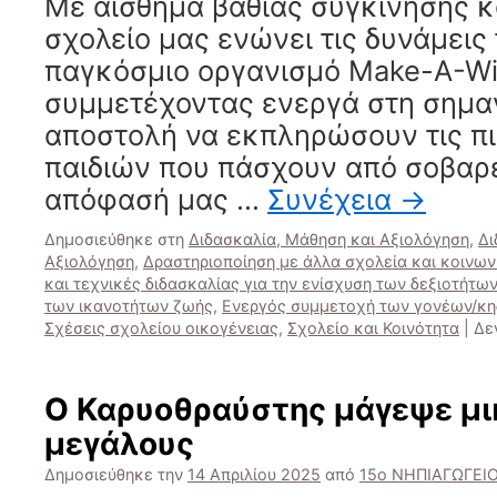
Με αίσθημα βαθιάς συγκίνησης κ
για
σχολείο μας ενώνει τις δυνάμεις 
το
Νηπιαγωγείο
παγκόσμιο οργανισμό Make-A-Wi
μας
συμμετέχοντας ενεργά στη σημα
αποστολή να εκπληρώσουν τις πι
παιδιών που πάσχουν από σοβαρέ
απόφασή μας …
Συνέχεια
→
Δημοσιεύθηκε στη
Διδασκαλία, Μάθηση και Αξιολόγηση
,
Δι
Αξιολόγηση
,
Δραστηριοποίηση με άλλα σχολεία και κοινων
και τεχνικές διδασκαλίας για την ενίσχυση των δεξιοτήτω
των ικανοτήτων ζωής
,
Ενεργός συμμετοχή των γονέων/κη
Σχέσεις σχολείου οικογένειας
,
Σχολείο και Κοινότητα
|
Δε
Ο Καρυοθραύστης μάγεψε μι
μεγάλους
Δημοσιεύθηκε την
14 Απριλίου 2025
από
15ο ΝΗΠΙΑΓΩΓΕΙ