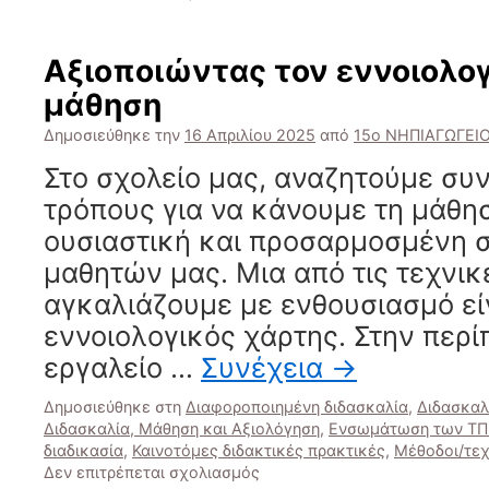
Νέος
Εξωτερικ
Φωτισμός
Αξιοποιώντας τον εννοιολογ
για
μάθηση
ένα
Ασφαλές
Δημοσιεύθηκε την
16 Απριλίου 2025
από
15ο ΝΗΠΙΑΓΩΓΕΙ
και
Φιλικό
Στο σχολείο μας, αναζητούμε συ
Σχολείο
τρόπους για να κάνουμε τη μάθησ
ουσιαστική και προσαρμοσμένη σ
μαθητών μας. Μια από τις τεχνικ
αγκαλιάζουμε με ενθουσιασμό εί
εννοιολογικός χάρτης. Στην περί
εργαλείο …
Συνέχεια
→
Δημοσιεύθηκε στη
Διαφοροποιημένη διδασκαλία
,
Διδασκαλ
Διδασκαλία, Μάθηση και Αξιολόγηση
,
Ενσωμάτωση των ΤΠΕ
διαδικασία
,
Καινοτόμες διδακτικές πρακτικές
,
Μέθοδοι/τεχ
στο
Δεν επιτρέπεται σχολιασμός