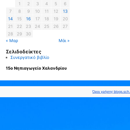
1
2
3
4
5
6
7
8
9
10
11
12
13
14
15
16
17
18
19
20
21
22
23
24
25
26
27
28
29
30
« Μαρ
Μάι »
Σελιδοδείκτες
Συνεργατικό βιβλίο
15ο Νηπιαγωγείο Χαλανδρίου
Όροι χρήσης blogs.sch.