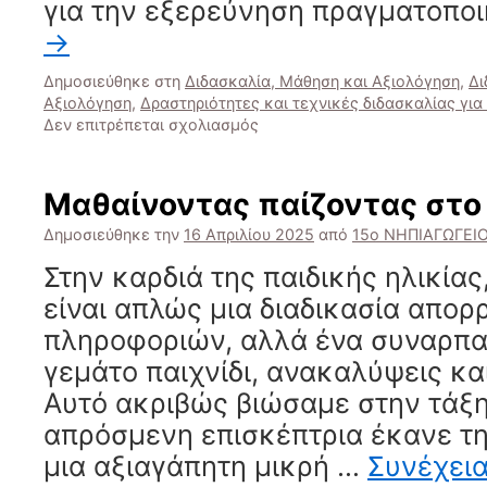
για την εξερεύνηση πραγματοπο
→
Δημοσιεύθηκε στη
Διδασκαλία, Μάθηση και Αξιολόγηση
,
Δι
Αξιολόγηση
,
Δραστηριότητες και τεχνικές διδασκαλίας για
στο
Δεν επιτρέπεται σχολιασμός
Ένα
Συναρπαστικό
Πείραμα
Μαθαίνοντας παίζοντας στο
για
τη
Δημοσιεύθηκε την
16 Απριλίου 2025
από
15ο ΝΗΠΙΑΓΩΓΕΙ
Μεταφορά
Στην καρδιά της παιδικής ηλικίας
του
Νερού
είναι απλώς μια διαδικασία απο
στο
πληροφοριών, αλλά ένα συναρπασ
Νηπιαγωγείο
γεμάτο παιχνίδι, ανακαλύψεις κα
Αυτό ακριβώς βιώσαμε στην τάξη
απρόσμενη επισκέπτρια έκανε τη
μια αξιαγάπητη μικρή …
Συνέχει