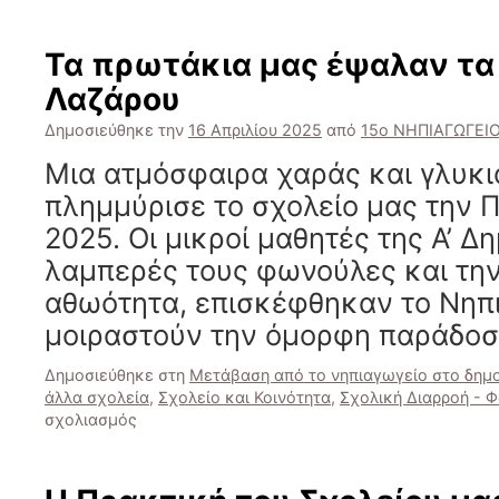
Αξιοποιώντας
τον
εννοιολογικό
Τα πρωτάκια μας έψαλαν τα
χάρτη
Λαζάρου
στη
μάθηση
Δημοσιεύθηκε την
16 Απριλίου 2025
από
15ο ΝΗΠΙΑΓΩΓΕΙ
Μια ατμόσφαιρα χαράς και γλυκ
πλημμύρισε το σχολείο μας την Π
2025. Οι μικροί μαθητές της Α’ Δη
λαμπερές τους φωνούλες και την
αθωότητα, επισκέφθηκαν το Νηπι
μοιραστούν την όμορφη παράδο
Δημοσιεύθηκε στη
Μετάβαση από το νηπιαγωγείο στο δημο
άλλα σχολεία
,
Σχολείο και Κοινότητα
,
Σχολική Διαρροή - Φ
στο
σχολιασμός
Τα
πρωτάκια
μας