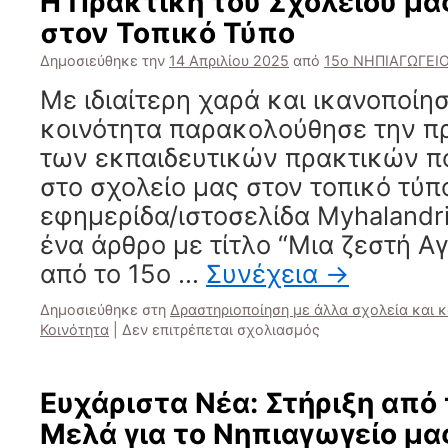
Η Πρακτική του Σχολείου μας
έψαλαν
στον Τοπικό Τύπο
τα
Κάλαντα
Δημοσιεύθηκε την
14 Απριλίου 2025
από
15ο ΝΗΠΙΑΓΩΓΕΙ
του
Λαζάρου
Με ιδιαίτερη χαρά και ικανοποίη
κοινότητα παρακολούθησε την 
των εκπαιδευτικών πρακτικών π
στο σχολείο μας στον τοπικό τύπ
εφημερίδα/ιστοσελίδα Myhalandr
ένα άρθρο με τίτλο “Μια ζεστή 
από το 15ο …
Συνέχεια
→
Δημοσιεύθηκε στη
Δραστηριοποίηση με άλλα σχολεία και 
στο
Κοινότητα
|
Δεν επιτρέπεται σχολιασμός
Η
Πρακτική
του
Ευχάριστα Νέα: Στήριξη από 
Σχολείου
Μελά για το Νηπιαγωγείο μα
μας