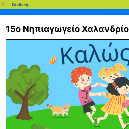
blogs.sch.gr
Σύνδεση
Μετάβαση
σε
15ο Νηπιαγωγείο Χαλανδρίο
περιεχόμενο