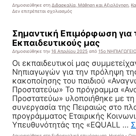
Δημοσιεύθηκε στη
Διδασκαλία, Μάθηση και Αξιολόγηση
,
Κα
στο
Δεν επιτρέπεται σχολιασμός
Μαθαίνοντας
παίζοντας
στο
Σημαντική Επιμόρφωση για 
Νηπιαγωγείο
Εκπαιδευτικούς μας
Δημοσιεύθηκε την
16 Απριλίου 2025
από
15ο ΝΗΠΙΑΓΩΓΕΙ
Οι εκπαιδευτικοί μας συμμετείχ
Νηπιαγωγών για την πρόληψη τη
κακοποίησης του παιδιού «Αναγν
Προστατεύω» Το πρόγραμμα «Αν
Προστατεύω» υλοποιήθηκε με τη
συνεργασία της Πειραιώς στο πλα
προγράμματος Εταιρικής Κοινων
Υπευθυνότητάς της «EQUALL …
Σ
Δημοσιεύθηκε στη
Ενδοσχολική επιμόρφωση
,
Ηγεσία - Ορ