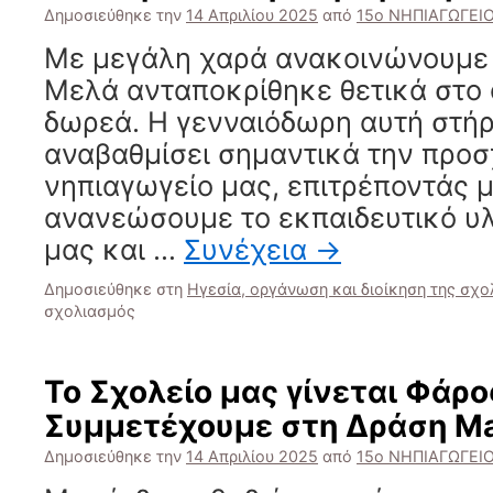
“Ταξιδεύει”
Δημοσιεύθηκε την
14 Απριλίου 2025
από
15ο ΝΗΠΙΑΓΩΓΕΙ
στον
Τοπικό
Με μεγάλη χαρά ανακοινώνουμε ό
Τύπο
Μελά ανταποκρίθηκε θετικά στο 
δωρεά. Η γενναιόδωρη αυτή στήρ
αναβαθμίσει σημαντικά την προσ
νηπιαγωγείο μας, επιτρέποντάς 
ανανεώσουμε το εκπαιδευτικό υλ
μας και …
Συνέχεια
→
Δημοσιεύθηκε στη
Ηγεσία, οργάνωση και διοίκηση της σχ
στο
σχολιασμός
Ευχάριστα
Νέα:
Στήριξη
Το Σχολείο μας γίνεται Φάρο
από
Συμμετέχουμε στη Δράση M
το
Ίδρυμα
Δημοσιεύθηκε την
14 Απριλίου 2025
από
15ο ΝΗΠΙΑΓΩΓΕΙ
Β.
Μελά