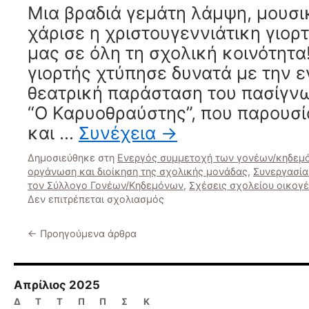
Μια βραδιά γεμάτη λάμψη, μουσι
χάρισε η χριστουγεννιάτικη γιορ
μας σε όλη τη σχολική κοινότητα
γιορτής χτύπησε δυνατά με την 
θεατρική παράσταση του πασίγν
“Ο Καρυοθραύστης”, που παρουσί
και …
Συνέχεια
→
Δημοσιεύθηκε στη
Ενεργός συμμετοχή των γονέων/κηδεμό
οργάνωση και διοίκηση της σχολικής μονάδας
,
Συνεργασία
τον Σύλλογο Γονέων/Κηδεμόνων
,
Σχέσεις σχολείου οικογέ
στο
Δεν επιτρέπεται σχολιασμός
Ο
Καρυοθραύστης
←
Προηγούμενα άρθρα
μάγεψε
μικρούς
και
μεγάλους
Απρίλιος 2025
Δ
Τ
Τ
Π
Π
Σ
Κ