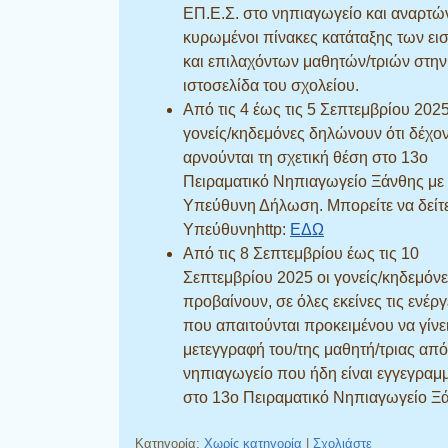
ΕΠ.Ε.Σ. στο νηπιαγωγείο και αναρτών
κυρωμένοι πίνακες κατάταξης των ει
και επιλαχόντων μαθητών/τριών στην
ιστοσελίδα του σχολείου.
Από τις 4 έως τις 5 Σεπτεμβρίου 2025
γονείς/κηδεμόνες δηλώνουν ότι δέχον
αρνούνται τη σχετική θέση στο 13ο
Πειραματικό Νηπιαγωγείο Ξάνθης με
Υπεύθυνη Δήλωση. Μπορείτε να δείτε
Υπεύθυνηhttp:
ΕΔΩ
Από τις 8 Σεπτεμβρίου έως τις 10
Σεπτεμβρίου 2025 οι γονείς/κηδεμόν
προβαίνουν, σε όλες εκείνες τις ενέργ
που απαιτούνται προκειμένου να γίνε
μετεγγραφή του/της μαθητή/τριας από
νηπιαγωγείο που ήδη είναι εγγεγραμ
στο 13ο Πειραματικό Νηπιαγωγείο Ξ
Κατηγορία:
Χωρίς κατηγορία
|
Σχολιάστε