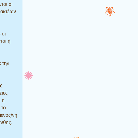
ται οι
σακτέων
 οι
ται ή
 την
ες
ειες
ι η
 το
μένος/νη
άνθης.