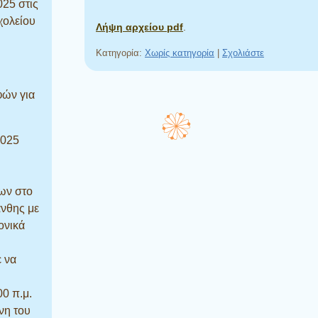
025 στις
χολείου
Λήψη αρχείου pdf
.
Κατηγορία:
Χωρίς κατηγορία
|
Σχολιάστε
φών για
2025
ων στο
άνθης με
ονικά
ε να
00 π.μ.
νη του