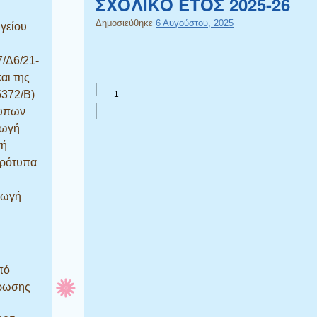
ΣΧΟΛΙΚΟ ΕΤΟΣ 2025-26
Δημοσιεύθηκε
6 Αυγούστου, 2025
γείου
7/Δ6/21-
αι της
5372/Β)
τυπων
γωγή
γή
Πρότυπα
γωγή
πό
ήρωσης