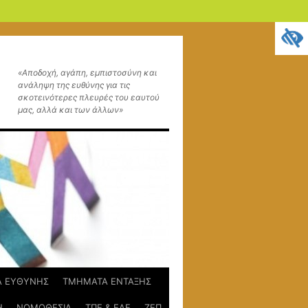
«Αποδοχή, αγάπη, εμπιστοσύνη και
ανάληψη της ευθύνης για τις
σκοτεινότερες πλευρές του εαυτού
μας, αλλά και των άλλων»
Α ΕΥΘΥΝΗΣ
ΤΜΗΜΑΤΑ ΕΝΤΑΞΗΣ
Η
ΝΟΜΟΘΕΣΙΑ
ΤΠΕ & ΕΑΕ
ΖΕΠ