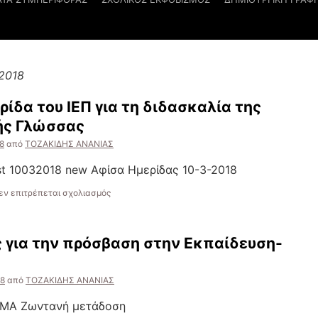
2018
ίδα του ΙΕΠ για τη διδασκαλία της
ής Γλώσσας
8
από
ΤΟΖΑΚΙΔΗΣ ΑΝΑΝΙΑΣ
first 10032018 new Αφίσα Ημερίδας 10-3-2018
στο
εν επιτρέπεται σχολιασμός
Πρόσκληση
στην
Ημερίδα
 για την πρόσβαση στην Εκπαίδευση-
του
ΙΕΠ
για
18
από
ΤΟΖΑΚΙΔΗΣ ΑΝΑΝΙΑΣ
τη
διδασκαλία
ΜΑ Ζωντανή μετάδοση
της