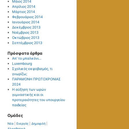
Μάιος 2014
Απρίλιος 2014
Μάρτιος 2014
Φεβρουάριος 2014
Ιανουάριος 2014
Δεκέμβριος 2013
Νοέμβριος 2013
Οκτώβριος 2013
Σεπτέμβριος 2013
Πρόσφατα άρθρα
Απ’ το μπαλκόνι…
Luxembourg
Σχολικός εκφοβισμός, τι
γνωρίζω;
ΠΑΡΑΜΟΝΗ ΠΡΩΤΟΧΡΟΝΙΑΣ
2024
Η αύξηση των ωρών
γυμναστικής και οι
προτεραιότητες του υπουργείου
παιδείας
Ομάδες
Νέα
|
Ενεργός
|
Δημοφιλή
|
Αλφαβητικά