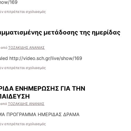
Ελληνικής
show/169
Νοηματικής
Γλώσσας
στο
εν επιτρέπεται σχολιασμός
Ημερίδα
ενημέρωσης
για
αμματισμένης μετάδοσης της ημερίδας
την
πρόσβαση
στην
από
ΤΟΖΑΚΙΔΗΣ ΑΝΑΝΙΑΣ
Εκπαίδευση-
Ωδείο
uled http://video.sch.gr/live/show/169
Δράμας
23/2
στο
εν επιτρέπεται σχολιασμός
Ανάρτηση
της
προγραμματισμένης
ΙΔΑ ΕΝΗΜΕΡΩΣΗΣ ΓΙΑ ΤΗΝ
μετάδοσης
της
ΠΑΙΔΕΥΣΗ
ημερίδας
από
ΤΟΖΑΚΙΔΗΣ ΑΝΑΝΙΑΣ
στο
sch.gr
ΑΜΑ ΠΡΟΓΡΑΜΜΑ ΗΜΕΡΙΔΑΣ ΔΡΑΜΑ
στο
εν επιτρέπεται σχολιασμός
ΕΠΙΜΟΡΦΩΤΙΚΗ